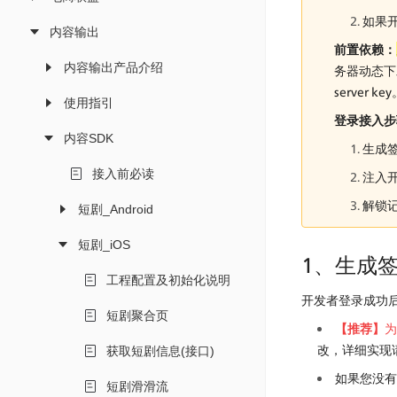
如果
内容输出
前置依赖：
内容输出产品介绍
务器动态下
server ke
使用指引
登录接入步
内容SDK
生成签
接入前必读
注入开
解锁
短剧_Android
短剧_iOS
1、生成
工程配置及初始化说明
开发者登录成功后
短剧聚合页
【推荐】
为
改，详细实现
获取短剧信息(接口)
如果您没有
短剧滑滑流