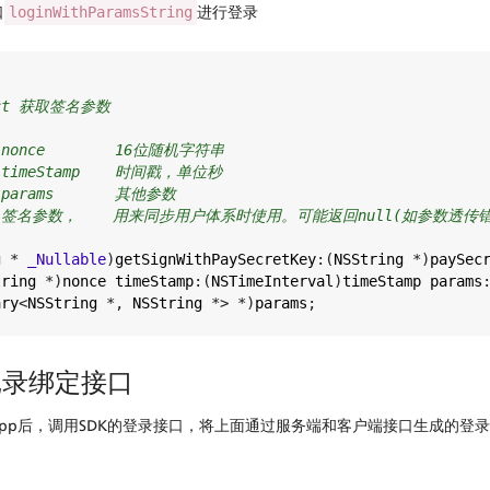
口
进行登录
loginWithParamsString
ract 获取签名参数
  nonce        16位随机字符串
  timeStamp    时间戳，单位秒
  params       其他参数
urn 签名参数，    用来同步用户体系时使用。可能返回null(如参数透传
g
*
_Nullable
)
getSignWithPaySecretKey
:(
NSString
*
)
paySec
tring
*
)
nonce
timeStamp
:(
NSTimeInterval
)
timeStamp
params
ary
<
NSString
*
, 
NSString
*>
*
)
params
;
记录绑定接口
pp后，调用SDK的登录接口，将上面通过服务端和客户端接口生成的登