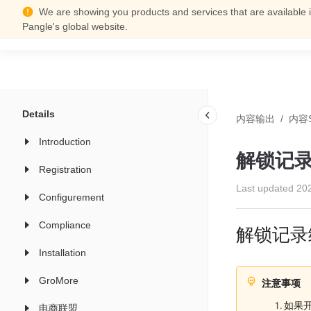
We are showing you products and services that are available i
Support Center
Pangle's global website.
Details
内容输出
/
内容
Introduction
解锁记
Registration
Last updated
20
Configurement
Compliance
解锁记录
Installation
GroMore
注意事项
如果
电商联盟