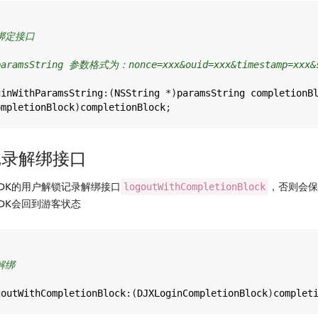
绑定接口
paramsString 参数格式为：nonce=xxx&ouid=xxx&timestamp=xxx&
ginWithParamsString
:(
NSString
*
)
paramsString
completionB
ompletionBlock
)
completionBlock
;
记录解绑接口
DK的用户解锁记录解绑接口
，否则会保
logoutWithCompletionBlock
DK会回到游客状态
解绑
goutWithCompletionBlock
:(
DJXLoginCompletionBlock
)
complet