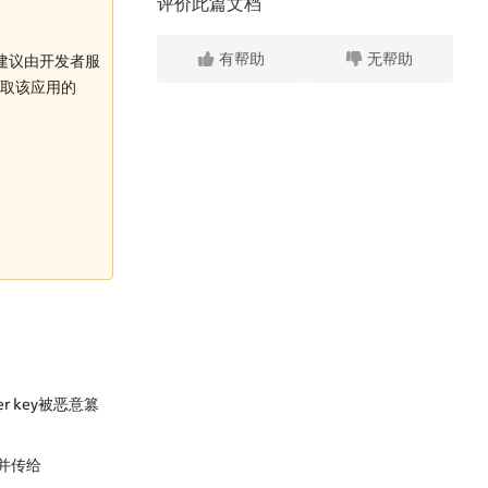
评价此篇文档
有帮助
无帮助
ey建议由开发者服
获取该应用的
er key被恶意篡
并传给