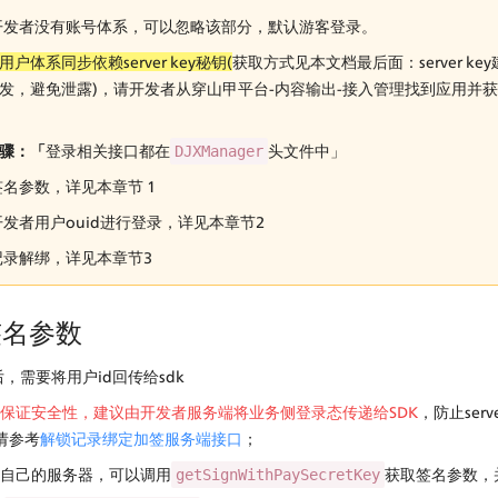
开发者没有账号体系，可以忽略该部分，默认游客登录。
用户体系同步依赖server key秘钥(
获取方式见本文档最后面：server k
发，避免泄露)，请开发者从穿山甲平台-内容输出-接入管理找到应用并
y。
骤：「
登录相关接口都在
头文件中」
DJXManager
名参数，详见本章节 1
发者用户ouid进行登录，详见本章节2
记录解绑，详见本章节3
签名参数
，需要将用户id回传给sdk
保证安全性，建议由开发者服务端将业务侧登录态传递给SDK
，防止serv
请参考
解锁记录绑定加签服务端接口
；
自己的服务器，可以调用
获取签名参数，
getSignWithPaySecretKey