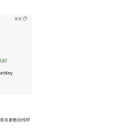
复制
错误)
retKey
:
录签名参数回传即