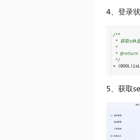
4、登录
/**
* 获取sd
*
* @retu
*/
+
 (
BOOL
)
is
5、获取ser