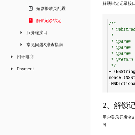
解锁绑定记录接
短剧播放页配置
解锁记录绑定
/**
* @abst
服务端接口
*
* @param
常见问题&排查指南
* @param
* @param
闭环电商
* @ret
*/
Payment
+
 (
NSStrin
nonce
:(
NSS
(
NSDiction
2、解锁
用户登录开发者a
可