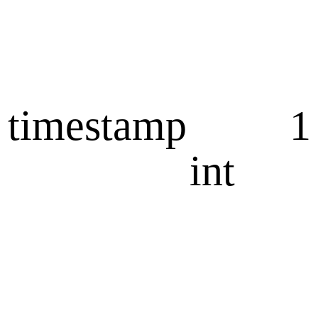
timestamp
1
int