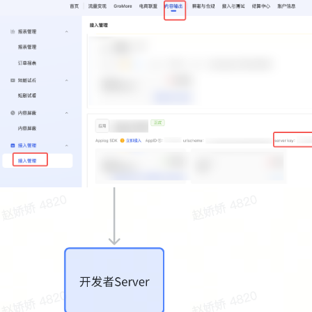
内容输出
/
内容
Support Center
SDK
/
服务端接
口
/
解锁/阅读记
录绑定加签接口
解锁/阅读记录