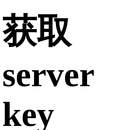
获取
server
key