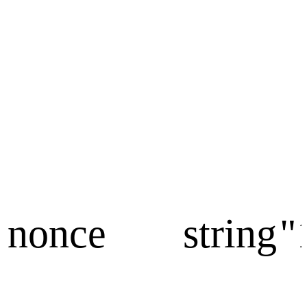
nonce
string
"