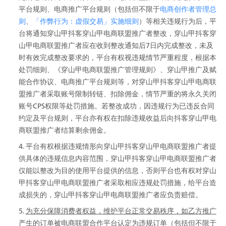
平台规则、电商推广平台规则（包括但不限于
电商创作者管理总
则
、
「作弊行为：虚假交易」实施细则
）等相关违规行为后，平
台将通知穿山甲抖客穿山甲电商联盟推广者整改，穿山甲抖客穿
山甲电商联盟推广者应在收到整改通知后7日内完成整改，未及
时有效完成整改要求的，平台有权视违规情节严重程度，根据本
处罚细则、《穿山甲电商联盟推广管理规则》、穿山甲推广及赋
能合作协议、电商推广平台规则等，对穿山甲抖客穿山甲电商联
盟推广者采取账号限制转链、扣除佣金，情节严重的将永久关闭
账号CPS权限等处罚措施。若整改成功，因违规行为已违反合同
约定及平台规则，平台亦有权在扣除违规收益后向抖客穿山甲电
商联盟推广者结算剩余佣金。
平台有权根据违规情形向穿山甲抖客穿山甲电商联盟推广者提
供具体的违规信息内容范围，穿山甲抖客穿山甲电商联盟推广者
仅能以整改为目的使用平台提供的信息，否则平台也有权对穿山
甲抖客穿山甲电商联盟推广者采取相应违规处罚措施，给平台造
成损失的，穿山甲抖客穿山甲电商联盟推广者应负责赔偿。
为充分保障消费者权益，维护平台正常交易秩序，如乙方推广
产生的订单被电商联盟合作平台认定为违规订单（包括但不限于