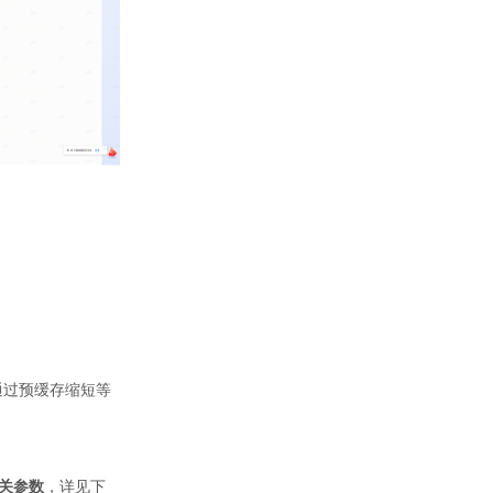
五、样式轮播
1. Banner轮播
1.1 功能介绍
1.2 注意事项
1.3 操作指引
2. 插屏轮播
2.1 功能说明
2.2 操作指引
常见问题
1. 并行请求与超时设置
通过预缓存缩短等
2. 预缓存+缓存本地配置
3. 样式轮播
相关参数
，详见下