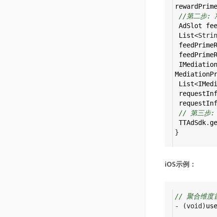
rewardPrim
//第二步:
AdSlot
fe
List
<
Stri
feedPrime
feedPrime
IMediatio
MediationP
List
<
IMed
requestIn
requestIn
// 第三步
TTAdSdk
.
g
}
iOS示例：
// 聚合维
-
 (
void
)
us