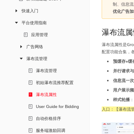
制、信息流
快速入门
优化广告加
平台使用指南
瀑布流属
应用管理
瀑布流属性是Gr
广告网络
配置功能合集，
瀑布流管理
预缓存+缓
瀑布流管理
并行请求与
信息流一次
初始瀑布流推荐配置
用户展示频
瀑布流属性
样式轮播
：
User Guide for Bidding
入口：【瀑布流管
自动价格排序
服务端激励回调