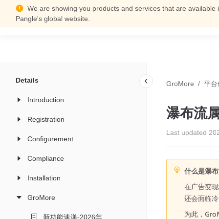
We are showing you products and services that are available i
Support Center
Pangle's global website.
Details
GroMore
/
平台
Introduction
瀑布流
Registration
Last updated
20
Configurement
Compliance
什么是瀑布
Installation
在广告变现
GroMore
还会面临冷
为此，Gr
新功能速递-2026年