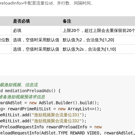
PreloadInfo>中配置流量位id、并行数、间隔时间。
是否必填
备注
必填
上限20个，超过上限会去重保留前20
量位数
选填，空值时采用默认值
默认值为2，合法值为[1,20]
选填，空值时采用默认值
默认值为2s，合法值为[1,10]
加载激励视频、信息流
id
mediationPreloadAds
() {
 准备激励视频预请求信息
wardAdSlot
=
new
AdSlot
.
Builder
().
build
();
ng
>
rewardPrimeRitList
=
new
ArrayList
<>
();
meRitList
.
add
(
"激励视频聚合流量位ID1"
);
meRitList
.
add
(
"激励视频聚合流量位ID2"
);
nPreloadRequestInfo
rewardPreloadInfo
=
new
reloadRequestInfo
(
AdSlot
.
TYPE_REWARD_VIDEO
, 
rewardAdSlot