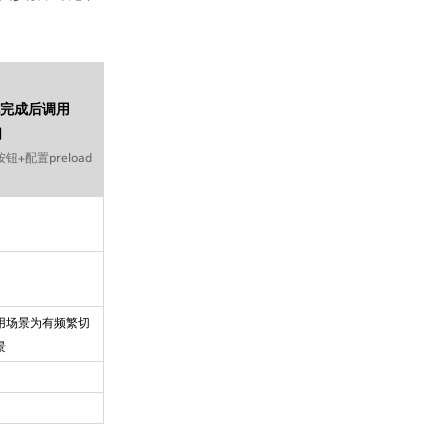
化完成后调用
口
钮+配置preload
用场景为有频繁切
景