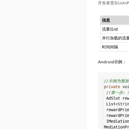
开发者需在List<
信息
流量位id
并行加载的流
时间间隔
Android示例：
//示例为预
private
vo
//第一步:
AdSlot
re
List
<
Stri
rewardPri
rewardPri
IMediatio
MediationP