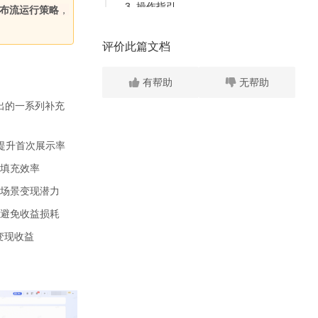
3. 操作指引
布流运行策略
，
三、信息流一次请求多条广告
评价此篇文档
1. 功能介绍
2. 操作指引
有帮助
无帮助
2.1 平台操作
出的一系列补充
2.2 客户端配置
提升首次展示率
四、用户展示控制设置
填充效率
1. 功能介绍
场景变现潜力
2. 适用场景
避免收益损耗
3. 注意事项
变现收益
4. 操作指引
瀑布流维度
代码位维度（白名单功能）
推荐使用方法