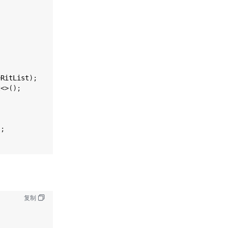
eRitList
);
t
<>
();
);
复制