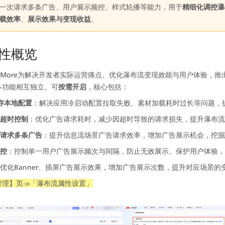
一次请求多条广告、用户展示频控、样式轮播等能力，用于
精细化调控瀑
载效率
、
展示效果与变现收益
。
性概览
oMore为解决开发者实际运营痛点、优化瀑布流变现效能与用户体验，推
各功能相互独立、可
按需开启
，核心包括：
存本地配置
：解决应用冷启动配置拉取失败、素材加载耗时过长等问题，
超时控制
：优化广告请求耗时，减少因超时导致的请求损失，提升瀑布流
请求多条广告
：提升信息流场景广告请求效率，增加广告展示机会，挖掘
控
：控制单一用户广告展示频次与间隔，防止无效展示、保护用户体验，
优化Banner、插屏广告展示效果，增加广告展示次数，提升对应场景的
理】页->「瀑布流属性设置」