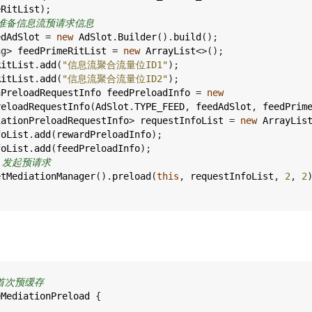
eRitList
);
 准备信息流预请求信息
edAdSlot
=
new
AdSlot
.
Builder
().
build
();
ng
>
feedPrimeRitList
=
new
ArrayList
<>
();
RitList
.
add
(
"信息流聚合流量位ID1"
);
RitList
.
add
(
"信息流聚合流量位ID2"
);
nPreloadRequestInfo
feedPreloadInfo
=
new
reloadRequestInfo
(
AdSlot
.
TYPE_FEED
, 
feedAdSlot
, 
feedPrim
iationPreloadRequestInfo
>
requestInfoList
=
new
ArrayLis
foList
.
add
(
rewardPreloadInfo
);
foList
.
add
(
feedPreloadInfo
);
: 发起预请求
etMediationManager
().
preload
(
this
, 
requestInfoList
, 
2
, 
2
度首次预缓存
eMediationPreload
 {