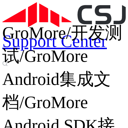
GroMore
/
开发测
Support Center
试
/
GroMore
Android集成文
档
/
GroMore
Android SDK接