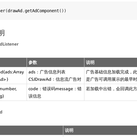
ner
(
drawAd
.
getAdComponent
())
说明
Listener
参数
说明
(ads:Array
ads：广告信息列表
广告基础信息加载完成，
d> )
CSJDrawAd：信息流广告对
是广告可调用展示的最早
 number, 
code：错误码message：错
若加载中出错，会回调此
g)
误信息
d
说明