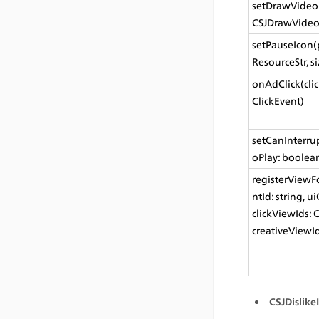
setDrawVideoL
CSJDrawVideo
setPauseIcon(p
ResourceStr, s
onAdClick(clic
ClickEvent)
setCanInterru
oPlay: boolea
registerView
ntId: string, u
clickViewIds: C
creativeViewId
CSJDislike