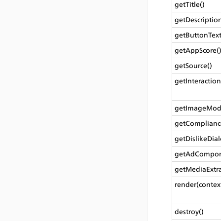
getTitle()
getDescription
getButtonText
getAppScore(
getSource()
getInteractio
getImageMod
getComplianc
getDislikeDial
getAdCompon
getMediaExtra
render(contex
destroy()