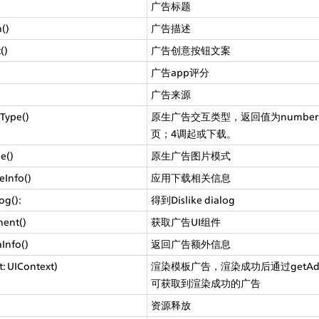
广告标题
()
广告描述
()
广告创意按钮文案
)
广告app评分
广告来源
nType()
原生广告交互类型，返回值为numbe
页；4调起或下载。
e()
原生广告图片模式
eInfo()
应用下载相关信息
og():
得到Dislike dialog
ent()
获取广告UI组件
Info()
返回广告额外信息
t: UIContext)
渲染模板广告，渲染成功后通过getAdCo
可获取到渲染成功的广告
资源释放