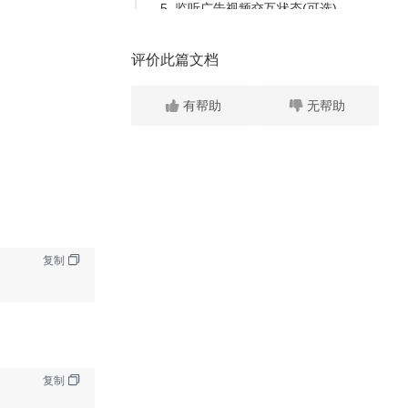
5. 监听广告视频交互状态(可选)
5.1 使用示例
评价此篇文档
5.2 接口说明
6. 资源
有帮助
无帮助
四、模板Draw信息流广告
1. 构建广告请求
1.1 使用示例
1.2 接口说明
2. 请求与展示广告
复制
2.1 使用示例
2.2 接口说明
3. 监听广告交互状态(可选)
3.1 使用示例
复制
3.2 接口说明