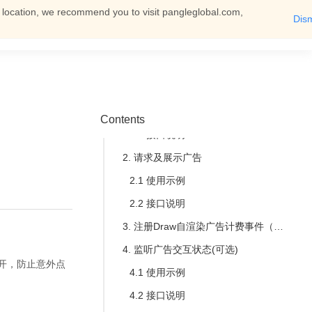
t location, we recommend you to visit pangleglobal.com,
Dis
一、简介
English
Log In
You can then view all documents
二、配置说明
三、原生自渲染广告
1. 构建请求参数
1.1 使用示例
Contents
1.2 接口说明
2. 请求及展示广告
2.1 使用示例
2.2 接口说明
3. 注册Draw自渲染广告计费事件（重要）
4. 监听广告交互状态(可选)
开，防止意外点
4.1 使用示例
4.2 接口说明