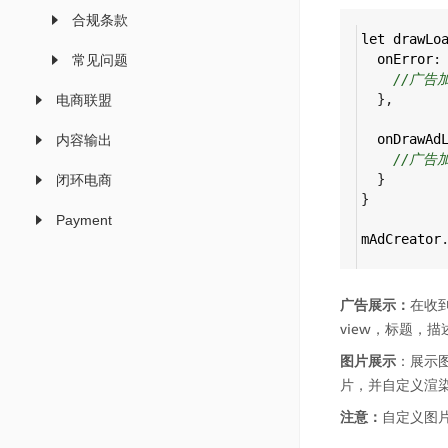
合规条款
let
drawLo
onError
:
常见问题
//广告
  },
电商联盟
onDrawAd
内容输出
//广告
  }
闭环电商
}
Payment
mAdCreator
广告展示：
在收到
view，标题，描
图片展示
：展示
片，并自定义渲
注意：
自定义图