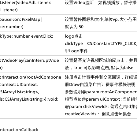
istener(videoAdListener: 
设置Video监听，如视频播放，暂停
Listener)
auseIcon: PixelMap | 
设置暂停图标和大小,单位vp, 大小范围20
ize: number)
默认为 50
kType: number, eventClick: 
logo点击；
clickType：CSJConstant.TYPE_CL
甲Logo事件
ptVideoPlay(canInterruptVide
设置是否允许视频区域响应点击，并且
n)
放， true 可以影响点击, 默认为false
ForInteraction(rootAdCompone
注册点击计费事件和交互回调，详细说明
iContext: UIContext, 
册Draw自渲染广告计费事件模块说明
SJArrayList<string>, 
参数说明@param rootAdCompone
s: CSJArrayList<string>): void;
根节点Id@param uiContext : 当
@param clickViewIds : 普通点击Id
creativeViewIds： 创意点击Id集合
InteractionCallback