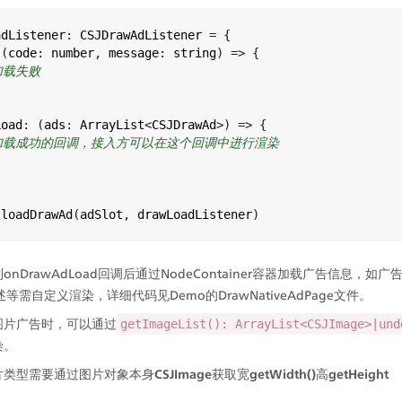
adListener
: 
CSJDrawAdListener
=
 {
 (
code
: 
number
, 
message
: 
string
) 
=>
 {
加载失败
Load
: (
ads
: 
ArrayList
<
CSJDrawAd
>
) 
=>
 {
加载成功的回调，接入方可以在这个回调中进行渲染
.
loadDrawAd
(
adSlot
, 
drawLoadListener
)
onDrawAdLoad回调后通过NodeContainer容器加载广告信息，如
述等需自定义渲染，详细代码见Demo的DrawNativeAdPage文件。
图片广告时，可以通过
getImageList(): ArrayList<CSJImage>|und
染。
片类型需要通过图片对象本身
CSJImage
获取宽
getWidth()
高
getHeight