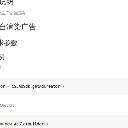
说明
原生广告自渲染
自渲染广告
请求参数
示例
器
tor
=
CSJAdSdk
.
getAdCreator
()
dSlot
=
new
AdSlotBuilder
()