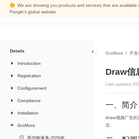
We are showing you products and services that are available i
Support Center
Pangle's global website.
Details
GroMore
/
开发
Introduction
Draw
Registration
Last updated
20
Configurement
Compliance
一、简介
Installation
draw视频广
击。
GroMore
新功能速递-2026年