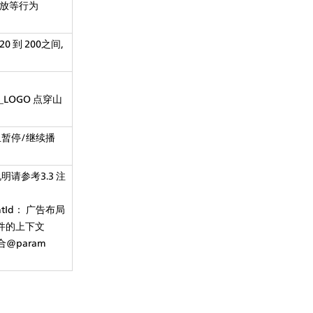
播放等行为
 到 200之间,
ICK_LOGO 点穿山
暂停/继续播
请参考3.3 注
ntId： 广告布局
前组件的上下文
集合@param 