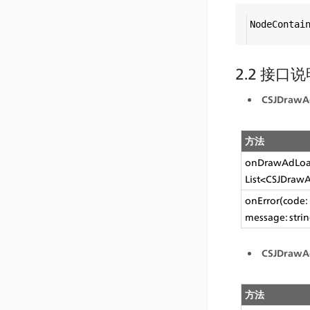
NodeContai
2.2 接口
CSJDrawAd
方法
onDrawAdLoad
List<CSJDrawA
onError(code:
message: strin
CSJDrawA
方法