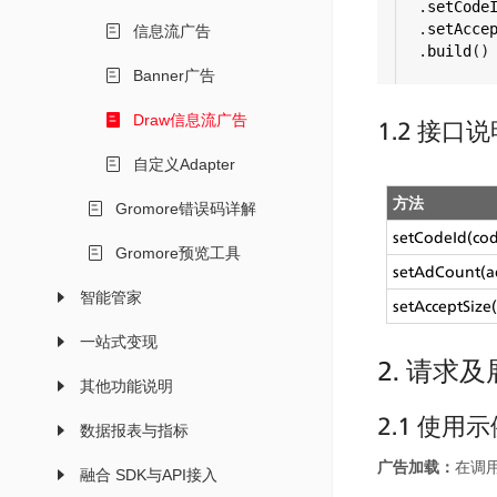
  .
setCode
  .
setAcce
信息流广告
  .
build
()
Banner广告
Draw信息流广告
1.2 接口
自定义Adapter
方法
Gromore错误码详解
setCodeId(cod
Gromore预览工具
setAdCount(
智能管家
setAcceptSize(
一站式变现
2. 请求
其他功能说明
2.1 使用
数据报表与指标
广告加载：
在调
融合 SDK与API接入