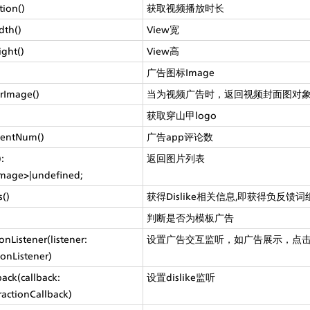
ion()
获取视频播放时长
th()
View宽
ght()
View高
广告图标Image
rImage()
当为视频广告时，返回视频封面图对
获取穿山甲logo
entNum()
广告app评论数
 
返回图片列表
Image>|undefined;
s()
获得Dislike相关信息,即获得负反馈词
判断是否为模板广告
nListener(listener: 
设置广告交互监听，如广告展示，点
ionListener)
ack(callback: 
设置dislike监听
ractionCallback)