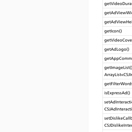
getVideoDurat
getAdViewWid
getAdViewHei
getIcon()
getVideoCove
getAdLogo()
getAppComm
getImageList():
ArrayList<CSJ
getFilterWord
isExpressAd()
setAdInteractio
CSJAdInteract
setDislikeCallb
CSJDislikeInte