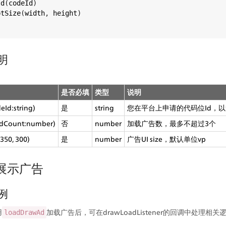
Id
(
codeId
)
ptSize
(
width
, 
height
)
说明
是否必填
类型
说明
eId:string)
是
string
您在平台上申请的代码位Id，以
adCount:number)
否
number
加载广告数，最多不超过3个
350, 300)
是
number
广告UI size，默认单位vp
及展示广告
示例
用
加载广告后，可在drawLoadListener的回调中处理相关
loadDrawAd