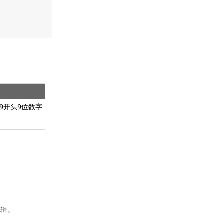
4. 监听广告视频交互状态(可选)
4.1 使用示例
4.2 接口说明
5. 资源
五、聚合功能说明
1. 广告加载差异
9开头9位数字
2. 自渲染&模版混出场景
2.1 使用示例
2.2 接口说明
逻辑。