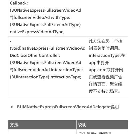
Callback:
(BUNativeExpressFullscreenVideoAd 
*)fullscreenVideoAd withType:
(BUNativeExpressFullScreenAdType) 
nativeExpressVideoAdType;
- 
此方法在另一个控
(void)nativeExpressFullscreenVideoAd
制器关闭时调用。
DidCloseOtherController:
interactionType:在
(BUNativeExpressFullscreenVideoAd 
app中打开
*)fullscreenVideoAd interactionType:
appstore或打开网
(BUInteractionType)interactionType;
页或查看视频广告
详情页面。聚合维
度不支持此场景。
BUMNativeExpressFullscreenVideoAdDelegate说明
方法
说明
- 
广告展示失败回调