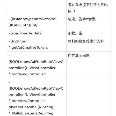
者在瀑布流下配置的代码
位ID
- (instancetype)initWithSlot:
创建广告slot参数
(BUAdSlot *)slot;
- (void)loadAdData;
加载广告
- (NSString 
物料ID聚合维度不支持
*)getAdCreativeToken;
- 
广告展示回调
(BOOL)showAdFromRootViewC
ontroller:(UIViewController 
*)rootViewController;
- 
(BOOL)showAdFromRootViewC
ontroller:(UIViewController 
*)rootViewController 
ritSceneDescribe:(NSString 
*_Nullable)sceneDescirbe;