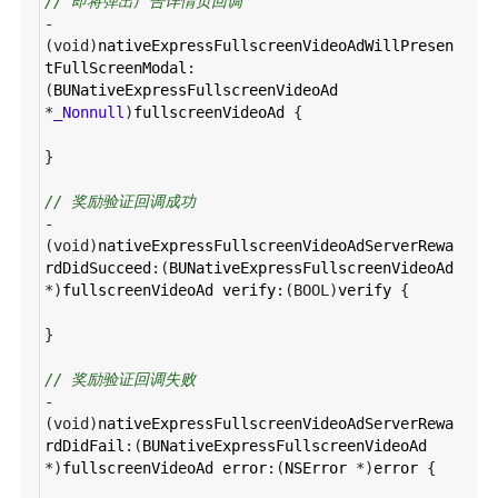
// 即将弹出广告详情页回调
-
(
void
)
nativeExpressFullscreenVideoAdWillPresen
tFullScreenModal
:
(
BUNativeExpressFullscreenVideoAd
*
_Nonnull
)
fullscreenVideoAd
 {
}
// 奖励验证回调成功
-
(
void
)
nativeExpressFullscreenVideoAdServerRewa
rdDidSucceed
:(
BUNativeExpressFullscreenVideoAd
*
)
fullscreenVideoAd
verify
:(
BOOL
)
verify
 {
}
// 奖励验证回调失败
-
(
void
)
nativeExpressFullscreenVideoAdServerRewa
rdDidFail
:(
BUNativeExpressFullscreenVideoAd
*
)
fullscreenVideoAd
error
:(
NSError
*
)
error
 {