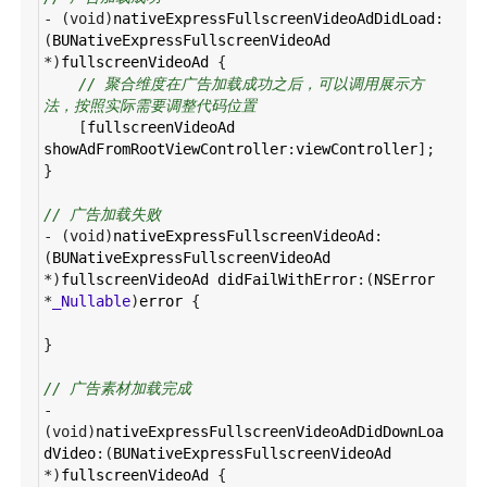
-
 (
void
)
nativeExpressFullscreenVideoAdDidLoad
:
(
BUNativeExpressFullscreenVideoAd
*
)
fullscreenVideoAd
 {
// 聚合维度在广告加载成功之后，可以调用展示方
法，按照实际需要调整代码位置
    [
fullscreenVideoAd
showAdFromRootViewController
:
viewController
];
}
// 广告加载失败
-
 (
void
)
nativeExpressFullscreenVideoAd
:
(
BUNativeExpressFullscreenVideoAd
*
)
fullscreenVideoAd
didFailWithError
:(
NSError
*
_Nullable
)
error
 {
}
// 广告素材加载完成
-
(
void
)
nativeExpressFullscreenVideoAdDidDownLoa
dVideo
:(
BUNativeExpressFullscreenVideoAd
*
)
fullscreenVideoAd
 {