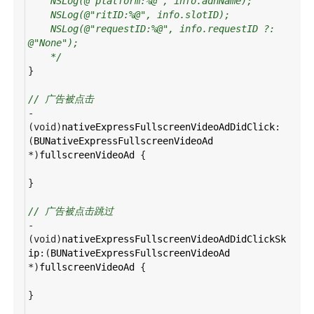
NSLog(@"platform:%@", info.adnName);
NSLog(@"ritID:%@", info.slotID);
NSLog(@"requestID:%@", info.requestID ?: 
@"None");
*/
}
// 广告被点击
-
(
void
)
nativeExpressFullscreenVideoAdDidClick
:
(
BUNativeExpressFullscreenVideoAd
*
)
fullscreenVideoAd
 {
}
// 广告被点击跳过
-
(
void
)
nativeExpressFullscreenVideoAdDidClickSk
ip
:(
BUNativeExpressFullscreenVideoAd
*
)
fullscreenVideoAd
 {
}