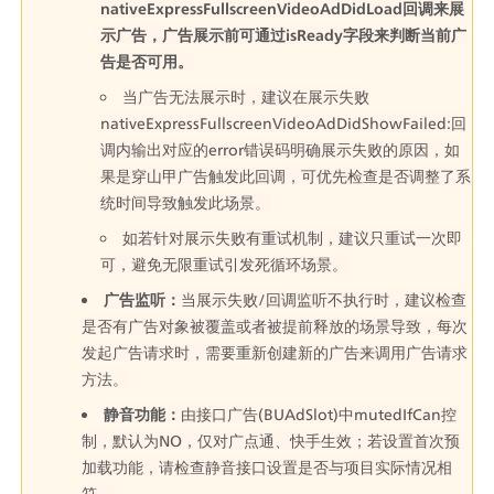
nativeExpressFullscreenVideoAdDidLoad回调来展
示广告，广告展示前可通过isReady字段来判断当前广
告是否可用。
当广告无法展示时，建议在展示失败
nativeExpressFullscreenVideoAdDidShowFailed:回
调内输出对应的error错误码明确展示失败的原因，如
果是穿山甲广告触发此回调，可优先检查是否调整了系
统时间导致触发此场景。
如若针对展示失败有重试机制，建议只重试一次即
可，避免无限重试引发死循环场景。
广告监听：
当展示失败/回调监听不执行时，建议检查
是否有广告对象被覆盖或者被提前释放的场景导致，每次
发起广告请求时，需要重新创建新的广告来调用广告请求
方法。
静音功能：
由接口广告(BUAdSlot)中mutedIfCan控
制，默认为NO，仅对广点通、快手生效；若设置首次预
加载功能，请检查静音接口设置是否与项目实际情况相
符。