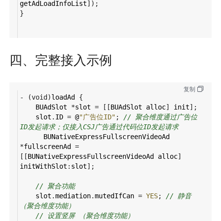
getAdLoadInfoList
]);
}
四、完整接入示例
复制
-
 (
void
)
loadAd
 {
BUAdSlot
*
slot
=
 [[
BUAdSlot
alloc
] 
init
];
slot
.
ID
=
@
"广告位ID"
; 
// 聚合维度通过广告位
ID发起请求；仅接入CSJ广告通过代码位ID发起请求
BUNativeExpressFullscreenVideoAd
*
fullscreenAd
=
[[
BUNativeExpressFullscreenVideoAd
alloc
] 
initWithSlot
:
slot
];
// 聚合功能
slot
.
mediation
.
mutedIfCan
=
YES
; 
// 静音 
（聚合维度功能）
// 设置竖屏 （聚合维度功能）