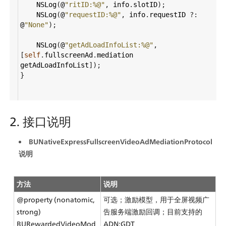
NSLog
(
@
"ritID:%@"
, 
info
.
slotID
);
NSLog
(
@
"requestID:%@"
, 
info
.
requestID
?
: 
@
"None"
);
NSLog
(
@
"getAdLoadInfoList:%@"
, 
[
self
.
fullscreenAd
.
mediation
getAdLoadInfoList
]);
}
2. 接口说明
BUNativeExpressFullscreenVideoAdMediationProtocol
说明
方法
说明
@property (nonatomic, 
可选；激励模型，用于全屏视频广
strong) 
告服务端激励回调；目前支持的
BURewardedVideoMod
ADN:GDT