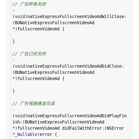
// 广告即将关闭
-
(
void
)
nativeExpressFullscreenVideoAdWillClose
:
(
BUNativeExpressFullscreenVideoAd
*
)
fullscreenVideoAd
 {
}
// 广告已经关闭
-
(
void
)
nativeExpressFullscreenVideoAdDidClose
:
(
BUNativeExpressFullscreenVideoAd
*
)
fullscreenVideoAd
 {
}
// 广告视频播放完成
-
(
void
)
nativeExpressFullscreenVideoAdDidPlayFin
ish
:(
BUNativeExpressFullscreenVideoAd
*
)
fullscreenVideoAd
didFailWithError
:(
NSError
*
_Nullable
)
error
 {