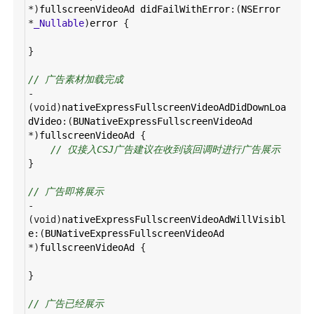
*
)
fullscreenVideoAd
didFailWithError
:(
NSError
*
_Nullable
)
error
 {
}
// 广告素材加载完成
-
(
void
)
nativeExpressFullscreenVideoAdDidDownLoa
dVideo
:(
BUNativeExpressFullscreenVideoAd
*
)
fullscreenVideoAd
 {
// 仅接入CSJ广告建议在收到该回调时进行广告展示
}
// 广告即将展示
-
(
void
)
nativeExpressFullscreenVideoAdWillVisibl
e
:(
BUNativeExpressFullscreenVideoAd
*
)
fullscreenVideoAd
 {
}
// 广告已经展示