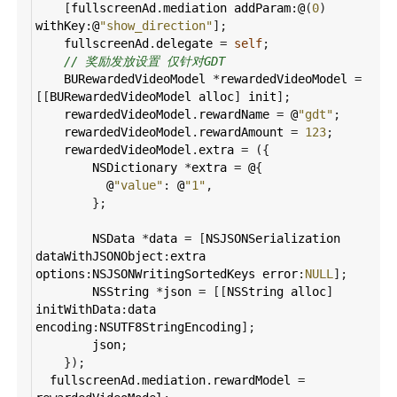
    [
fullscreenAd
.
mediation
addParam
:
@
(
0
) 
withKey
:
@
"show_direction"
];
fullscreenAd
.
delegate
=
self
;
// 奖励发放设置 仅针对GDT
BURewardedVideoModel
*
rewardedVideoModel
=
[[
BURewardedVideoModel
alloc
] 
init
];
rewardedVideoModel
.
rewardName
=
@
"gdt"
;
rewardedVideoModel
.
rewardAmount
=
123
;
rewardedVideoModel
.
extra
=
 ({
NSDictionary
*
extra
=
@
{
@
"value"
: 
@
"1"
,
    };
NSData
*
data
=
 [
NSJSONSerialization
dataWithJSONObject
:
extra
options
:
NSJSONWritingSortedKeys
error
:
NULL
];
NSString
*
json
=
 [[
NSString
alloc
] 
initWithData
:
data
encoding
:
NSUTF8StringEncoding
];
json
;
    });
fullscreenAd
.
mediation
.
rewardModel
=