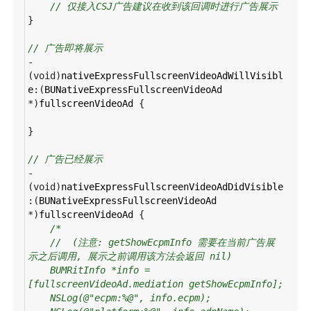
// 仅接入CSJ广告建议在收到该回调时进行广告展示
}
// 广告即将展示
-
(
void
)
nativeExpressFullscreenVideoAdWillVisibl
e
:(
BUNativeExpressFullscreenVideoAd
*
)
fullscreenVideoAd
 {
}
// 广告已经展示
-
(
void
)
nativeExpressFullscreenVideoAdDidVisible
:(
BUNativeExpressFullscreenVideoAd
*
)
fullscreenVideoAd
 {
/*
//  (注意: getShowEcpmInfo 需要在当前广告展
示之后调用, 展示之前调用该方法会返回 nil)
BUMRitInfo *info = 
[fullscreenVideoAd.mediation getShowEcpmInfo];
NSLog(@"ecpm:%@", info.ecpm);