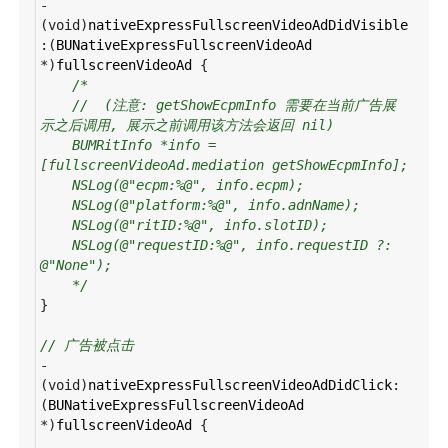
-
(
void
)
nativeExpressFullscreenVideoAdDidVisible
:(
BUNativeExpressFullscreenVideoAd
*
)
fullscreenVideoAd
 {
/*
//  (注意: getShowEcpmInfo 需要在当前广告展
示之后调用, 展示之前调用该方法会返回 nil)
BUMRitInfo *info = 
[fullscreenVideoAd.mediation getShowEcpmInfo];
NSLog(@"ecpm:%@", info.ecpm);
NSLog(@"platform:%@", info.adnName);
NSLog(@"ritID:%@", info.slotID);
NSLog(@"requestID:%@", info.requestID ?: 
@"None");
*/
}
// 广告被点击
-
(
void
)
nativeExpressFullscreenVideoAdDidClick
:
(
BUNativeExpressFullscreenVideoAd
*
)
fullscreenVideoAd
 {