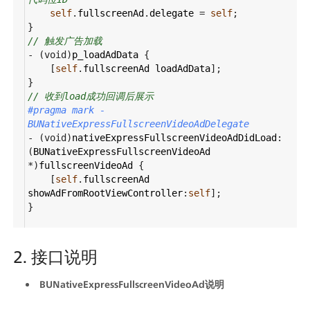
self
.
fullscreenAd
.
delegate
=
self
;
}
// 触发广告加载
-
 (
void
)
p_loadAdData
 {
    [
self
.
fullscreenAd
loadAdData
];
}
// 收到load成功回调后展示
#pragma mark - 
BUNativeExpressFullscreenVideoAdDelegate
-
 (
void
)
nativeExpressFullscreenVideoAdDidLoad
:
(
BUNativeExpressFullscreenVideoAd
*
)
fullscreenVideoAd
 {
    [
self
.
fullscreenAd
showAdFromRootViewController
:
self
];
}
2. 接口说明
BUNativeExpressFullscreenVideoAd说明