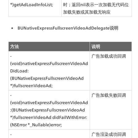
*)getAdLoadInfoList;
时；返回nil表示一次加载无代码位
加载失败或其加载无响应
BUNativeExpressFullscreenVideoAdDelegate说明
方法
说明
- 
广告加载成功回调
(void)nativeExpressFullscreenVideoAd
DidLoad:
(BUNativeExpressFullscreenVideoAd 
*)fullscreenVideoAd;
- 
广告加载失败回调
(void)nativeExpressFullscreenVideoAd
:(BUNativeExpressFullscreenVideoAd 
*)fullscreenVideoAd didFailWithError:
(NSError *_Nullable)error;
- 
广告渲染成功回调