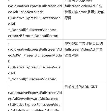
(void)nativeExpressFullscreenVid
fullscreenVideoAd 广告
eoAdDidShowFailed:
管理对象error 展示失败的
(BUNativeExpressFullscreenVide
原因
oAd 
*_Nonnull)fullscreenVideoAd 
error:(NSError *_Nonnull)error;
- 
即将弹出广告详情页回调
(void)nativeExpressFullscreenVid
fullscreenVideoAd 广告
eoAdWillPresentFullScreenModa
管理对象
l:
(BUNativeExpressFullscreenVide
oAd 
*_Nonnull)fullscreenVideoAd;
- 
目前支持的ADN:GDT
(void)nativeExpressFullscreenVid
eoAdServerRewardDidSucceed:
(BUNativeExpressFullscreenVide
oAd *)fullscreenVideoAd verify: