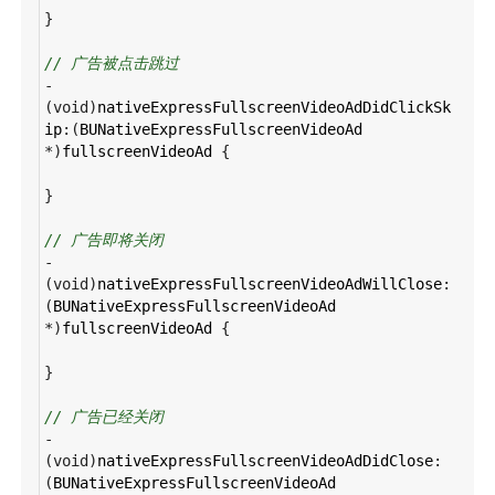
}
// 广告被点击跳过
-
(
void
)
nativeExpressFullscreenVideoAdDidClickSk
ip
:(
BUNativeExpressFullscreenVideoAd
*
)
fullscreenVideoAd
 {
}
// 广告即将关闭
-
(
void
)
nativeExpressFullscreenVideoAdWillClose
:
(
BUNativeExpressFullscreenVideoAd
*
)
fullscreenVideoAd
 {
}
// 广告已经关闭
-
(
void
)
nativeExpressFullscreenVideoAdDidClose
:
(
BUNativeExpressFullscreenVideoAd