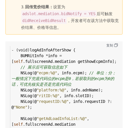
回传竞价结果：
设置为
后可触发
adslot.mediation.bidNotify = YES
，开发者可在该方法中获取竞
didReceiveBidResult
价结果、价格等信息。
复制
-
 (
void
)
logAdInfoAfterShow
 {
BUMRitInfo
*
info
=
[
self
.
fullscreenAd
.
mediation
getShowEcpmInfo
];
// 展示后可获取信息如下
NSLog
(
@
"ecpm:%@"
, 
info
.
ecpm
); 
// 单位：分；
一般情况下兜底代码位的ecpm是0，若获取到的ecpm为0的
话，可优先核实是否是兜底代码位
NSLog
(
@
"platform:%@"
, 
info
.
adnName
);
NSLog
(
@
"ritID:%@"
, 
info
.
slotID
);
NSLog
(
@
"requestID:%@"
, 
info
.
requestID
?
: 
@
"None"
);
NSLog
(
@
"getAdLoadInfoList:%@"
, 
[
self
.
fullscreenAd
.
mediation