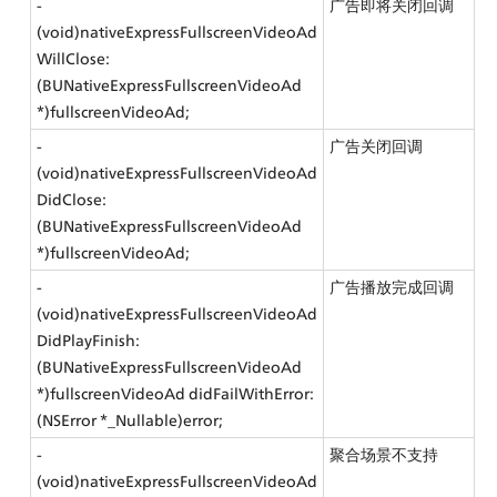
- 
广告即将关闭回调
(void)nativeExpressFullscreenVideoAd
WillClose:
(BUNativeExpressFullscreenVideoAd 
*)fullscreenVideoAd;
- 
广告关闭回调
(void)nativeExpressFullscreenVideoAd
DidClose:
(BUNativeExpressFullscreenVideoAd 
*)fullscreenVideoAd;
- 
广告播放完成回调
(void)nativeExpressFullscreenVideoAd
DidPlayFinish:
(BUNativeExpressFullscreenVideoAd 
*)fullscreenVideoAd didFailWithError:
(NSError *_Nullable)error;
- 
聚合场景不支持
(void)nativeExpressFullscreenVideoAd