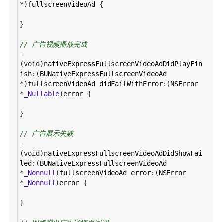
*
)
fullscreenVideoAd
 {
}
// 广告视频播放完成
-
(
void
)
nativeExpressFullscreenVideoAdDidPlayFin
ish
:(
BUNativeExpressFullscreenVideoAd
*
)
fullscreenVideoAd
didFailWithError
:(
NSError
*
_Nullable
)
error
 {
}
// 广告展示失败
-
(
void
)
nativeExpressFullscreenVideoAdDidShowFai
led
:(
BUNativeExpressFullscreenVideoAd
*
_Nonnull
)
fullscreenVideoAd
error
:(
NSError
*
_Nonnull
)
error
 {
}