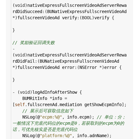
(
void
)
nativeExpressFullscreenVideoAdServerRewa
rdDidSucceed
:(
BUNativeExpressFullscreenVideoAd
*
)
fullscreenVideoAd
verify
:(
BOOL
)
verify
 {
}
// 奖励验证回调失败
-
(
void
)
nativeExpressFullscreenVideoAdServerRewa
rdDidFail
:(
BUNativeExpressFullscreenVideoAd
*
)
fullscreenVideoAd
error
:(
NSError
*
)
error
 {
}
-
 (
void
)
logAdInfoAfterShow
 {
BUMRitInfo
*
info
=
[
self
.
fullscreenAd
.
mediation
getShowEcpmInfo
];
// 展示后可获取信息如下
NSLog
(
@
"ecpm:%@"
, 
info
.
ecpm
); 
// 单位：分；
一般情况下兜底代码位的ecpm是0，若获取到的ecpm为0的
话，可优先核实是否是兜底代码位
NSLog
(
@
"platform:%@"
, 
info
.
adnName
);