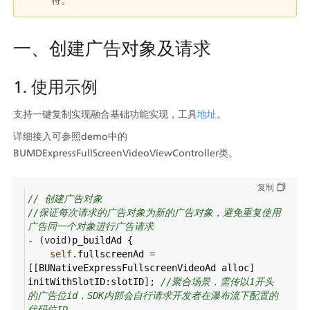
一、创建广告对象及请求
1. 使用示例
支持一键复制实现融合基础功能实现，工具
地址
。
详细接入可参照demo中的
BUMDExpressFullScreenVideoViewController类。
复制
// 创建广告对象
//保证每次请求的广告对象为新的广告对象，避免重复使用
广告同一个对象进行广告请求
-
 (
void
)
p_buildAd
 {
self
.
fullscreenAd
=
[[
BUNativeExpressFullscreenVideoAd
alloc
] 
initWithSlotID
:
slotID
]; 
//聚合场景，需传以1开头
的广告位id，SDK内部会自行请求开发者在瀑布流下配置的
代码位ID