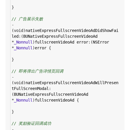
}
// 广告展示失败
-
(
void
)
nativeExpressFullscreenVideoAdDidShowFai
led
:(
BUNativeExpressFullscreenVideoAd
*
_Nonnull
)
fullscreenVideoAd
error
:(
NSError
*
_Nonnull
)
error
 {
}
// 即将弹出广告详情页回调
-
(
void
)
nativeExpressFullscreenVideoAdWillPresen
tFullScreenModal
:
(
BUNativeExpressFullscreenVideoAd
*
_Nonnull
)
fullscreenVideoAd
 {
}
// 奖励验证回调成功
-