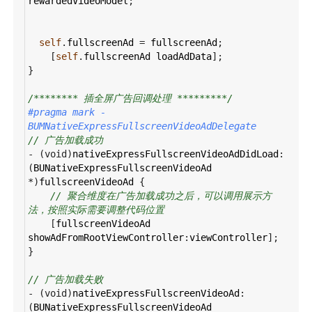
rewardedVideoModel
;
self
.
fullscreenAd
=
fullscreenAd
;
    [
self
.
fullscreenAd
loadAdData
];
}
/******** 插全屏广告回调处理 *********/
#pragma mark - 
BUMNativeExpressFullscreenVideoAdDelegate
// 广告加载成功
-
 (
void
)
nativeExpressFullscreenVideoAdDidLoad
:
(
BUNativeExpressFullscreenVideoAd
*
)
fullscreenVideoAd
 {
// 聚合维度在广告加载成功之后，可以调用展示方
法，按照实际需要调整代码位置
    [
fullscreenVideoAd
showAdFromRootViewController
:
viewController
];
}
// 广告加载失败
-
 (
void
)
nativeExpressFullscreenVideoAd
:
(
BUNativeExpressFullscreenVideoAd