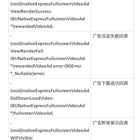
(void)nativeExpressFullscreenVideoAd
ViewRenderSuccess:
(BUNativeExpressFullscreenVideoAd 
*)rewardedVideoAd;
- 
广告渲染失败回调
(void)nativeExpressFullscreenVideoAd
ViewRenderFail:
(BUNativeExpressFullscreenVideoAd 
*)rewardedVideoAd error:(NSError 
*_Nullable)error;
- 
广告下载成功回调
(void)nativeExpressFullscreenVideoAd
DidDownLoadVideo:
(BUNativeExpressFullscreenVideoAd 
*)fullscreenVideoAd;
- 
广告即将展示回调
(void)nativeExpressFullscreenVideoAd
WillVisible: