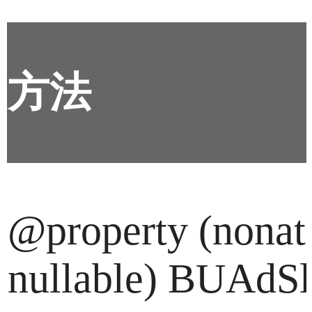
方法
@property (nonato
nullable) BUAdSlo