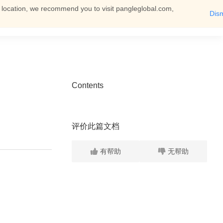
t location, we recommend you to visit pangleglobal.com,
Dis
English
Log In
You can then view all documents
Contents
评价此篇文档
有帮助
无帮助