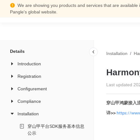
We are showing you products and services that are available i
Support Center
Pangle's global website.
Details
Installation
/
H
Introduction
Harmo
Registration
Last updated
20
Configurement
Compliance
穿山甲鸿蒙接入流
详>>
https://www
Installation
穿山甲平台SDK服务基本信息
公示