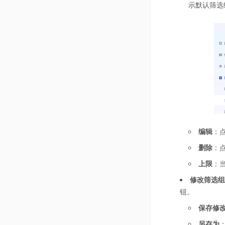
示默认筛选
编辑
：
删除
：
上限
：
修改筛选组
钮。
保存修
另存为