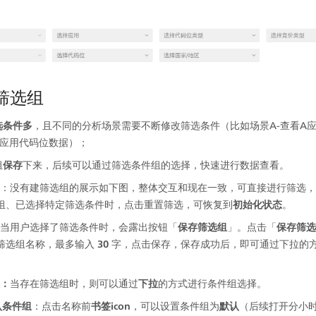
义筛选组
选条件多
，且不同的分析场景需要不断修改筛选条件（比如场景A-查看A
应用代码位数据）；  
组
保存
下来，后续可以通过筛选条件组的选择，快速进行数据查看。
：没有建筛选组的展示如下图，整体交互和现在一致，可直接进行筛选，
组、已选择特定筛选条件时，点击重置筛选，可恢复到
初始化状态
。
当用户选择了筛选条件时，会露出按钮「
保存筛选组
」。点击「
保存筛选
筛选组名称，最多输入
 30 
字，点击保存，保存成功后，即可通过下拉的
：
当存在筛选组时，则可以通过
下拉
的方式进行条件组选择。
认条件组
：点击名称前
书签icon
，可以设置条件组为
默认
（后续打开分小