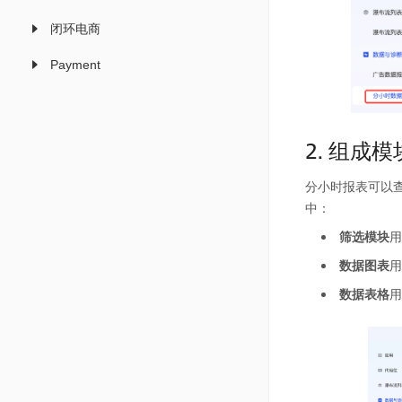
闭环电商
Payment
2. 组成模
分小时报表可以
中：
筛选模块
用
数据图表
用
数据表格
用