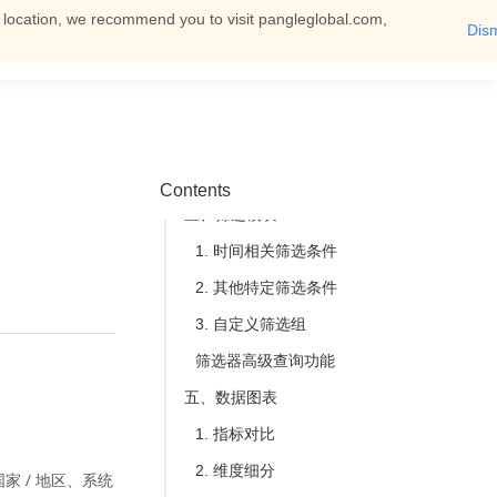
t location, we recommend you to visit pangleglobal.com,
Dis
2. 功能优势
English
Log In
You can then view all documents
二、功能说明
1. 功能位置
2. 组成模块
3. 特殊说明
Contents
三、筛选模块
1. 时间相关筛选条件
2. 其他特定筛选条件
3. 自定义筛选组
筛选器高级查询功能
五、数据图表
1. 指标对比
2. 维度细分
 / 地区、系统