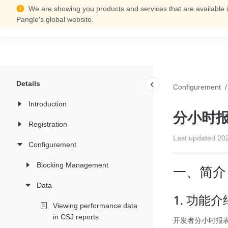
We are showing you products and services that are available i
Support Center
Pangle's global website.
Details
Configurement
/
Introduction
分小时
Registration
Last updated
20
Configurement
Blocking Management
一、简介
Data
1. 功能介
Viewing performance data
in CSJ reports
开发者分小时报表