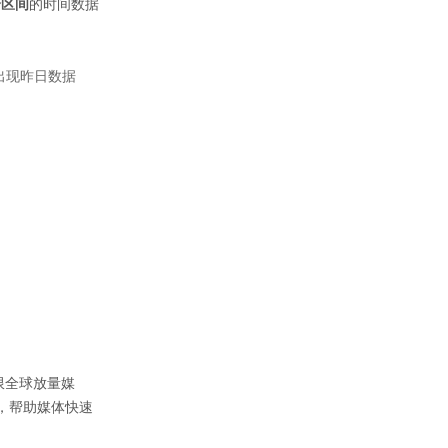
个区间
的时间数据
出现昨日数据
限全球放量媒
能，帮助媒体快速