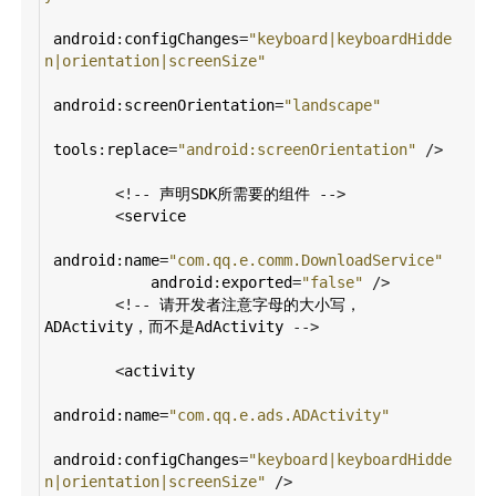
android
:
configChanges
=
"keyboard|keyboardHidde
n|orientation|screenSize"
android
:
screenOrientation
=
"landscape"
tools
:
replace
=
"android:screenOrientation"
/>
<!--
声明SDK所需要的组件
-->
<
service
android
:
name
=
"com.qq.e.comm.DownloadService"
android
:
exported
=
"false"
/>
<!--
请开发者注意字母的大小写，
ADActivity，而不是AdActivity
-->
<
activity
android
:
name
=
"com.qq.e.ads.ADActivity"
android
:
configChanges
=
"keyboard|keyboardHidde
n|orientation|screenSize"
/>