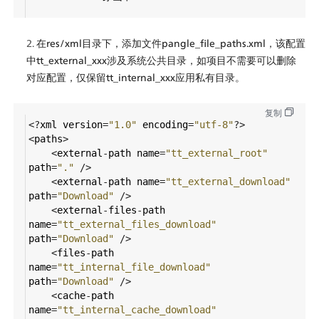
在res/xml目录下，添加文件pangle_file_paths.xml，该配置
中tt_external_xxx涉及系统公共目录，如项目不需要可以删除
对应配置，仅保留tt_internal_xxx应用私有目录。
复制
<?
xml
version
=
"1.0"
encoding
=
"utf-8"
?>
<
paths
>
<
external
-
path
name
=
"tt_external_root"
path
=
"."
/>
<
external
-
path
name
=
"tt_external_download"
path
=
"Download"
/>
<
external
-
files
-
path
name
=
"tt_external_files_download"
path
=
"Download"
/>
<
files
-
path
name
=
"tt_internal_file_download"
path
=
"Download"
/>
<
cache
-
path
name
=
"tt_internal_cache_download"