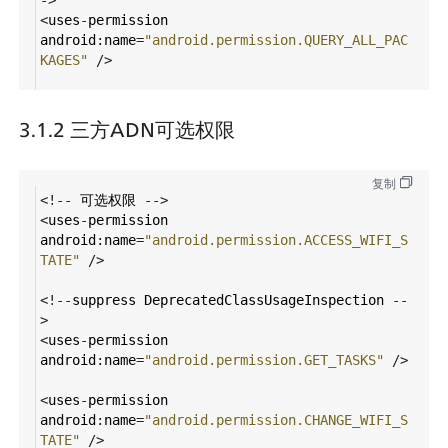
<
uses
-
permission
android
:
name
=
"android.permission.QUERY_ALL_PAC
KAGES"
/>
3.1.2 三方ADN可选权限
复制
<!--
可选权限
-->
<
uses
-
permission
android
:
name
=
"android.permission.ACCESS_WIFI_S
TATE"
/>
<!--
suppress
DeprecatedClassUsageInspection
--
>
<
uses
-
permission
android
:
name
=
"android.permission.GET_TASKS"
/>
<
uses
-
permission
android
:
name
=
"android.permission.CHANGE_WIFI_S
TATE"
/>