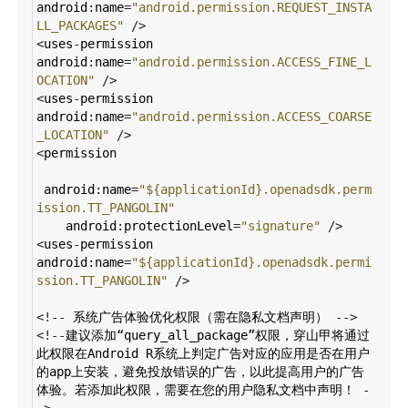
android
:
name
=
"android.permission.REQUEST_INSTA
LL_PACKAGES"
/>
<
uses
-
permission
android
:
name
=
"android.permission.ACCESS_FINE_L
OCATION"
/>
<
uses
-
permission
android
:
name
=
"android.permission.ACCESS_COARSE
_LOCATION"
/>
<
permission
android
:
name
=
"${applicationId}.openadsdk.perm
ission.TT_PANGOLIN"
android
:
protectionLevel
=
"signature"
/>
<
uses
-
permission
android
:
name
=
"${applicationId}.openadsdk.permi
ssion.TT_PANGOLIN"
/>
<!--
系统广告体验优化权限（需在隐私文档声明）
-->
<!--
建议添加“query_all_package”权限，穿山甲将通过
此权限在Android
R系统上判定广告对应的应用是否在用户
的app上安装，避免投放错误的广告，以此提高用户的广告
体验。若添加此权限，需要在您的用户隐私文档中声明！
-
->