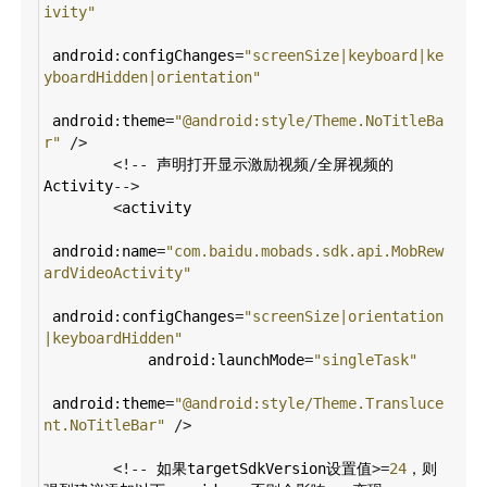
ivity"
android
:
configChanges
=
"screenSize|keyboard|ke
yboardHidden|orientation"
android
:
theme
=
"@android:style/Theme.NoTitleBa
r"
/>
<!--
声明打开显示激励视频
/
全屏视频的
Activity
-->
<
activity
android
:
name
=
"com.baidu.mobads.sdk.api.MobRew
ardVideoActivity"
android
:
configChanges
=
"screenSize|orientation
|keyboardHidden"
android
:
launchMode
=
"singleTask"
android
:
theme
=
"@android:style/Theme.Transluce
nt.NoTitleBar"
/>
<!--
如果targetSdkVersion设置值
>=
24
，则