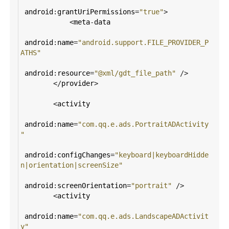
android
:
grantUriPermissions
=
"true"
>
<
meta
-
data
android
:
name
=
"android.support.FILE_PROVIDER_P
ATHS"
android
:
resource
=
"@xml/gdt_file_path"
/>
</
provider
>
<
activity
android
:
name
=
"com.qq.e.ads.PortraitADActivity
"
android
:
configChanges
=
"keyboard|keyboardHidde
n|orientation|screenSize"
android
:
screenOrientation
=
"portrait"
/>
<
activity
android
:
name
=
"com.qq.e.ads.LandscapeADActivit
y"