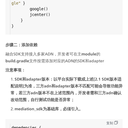
gle"
 }
google
()
jcenter
()
    }
}
步骤二：添加依赖
融合SDK支持接入多家ADN，开发者可在主
module
的
build.gradle
文件按需添加对应的ADN的SDK和adapter
注意事项：
SDK和adapter版本：以平台实际下载或上述[2.1 SDK版本适
配说明]为准，三方adn和adapter版本不匹配可能会导致功能异
常，若三方adn版本不在上述范围内，开发者需和三方adn确认
改动范围，自行测试功能是否异常；
mediation_sdk为基础库，必须引入。
复制
depedencies
 {