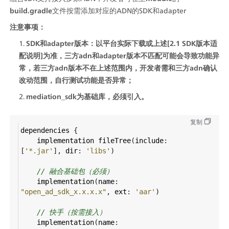
build.gradle
文件按需添加对应的ADN的SDK和adapter
注意事项：
SDK和adapter版本：以平台实际下载或上述[2.1 SDK版本适
配说明]为准，三方adn和adapter版本不匹配可能会导致功能异
常，若三方adn版本不在上述范围内，开发者需和三方adn确认
改动范围，自行测试功能是否异常；
mediation_sdk为基础库，必须引入。
复制
dependencies
 {
implementation
fileTree
(
include
: 
[
'*.jar'
], 
dir
: 
'libs'
)
// 融合基础包（必须）
implementation
(
name
: 
"open_ad_sdk_x.x.x.x"
, 
ext
: 
'aar'
)
// 快手（按需接入）
implementation
(
name
: 