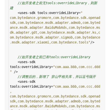
//如开发者之前无tools:overrideLibrary，则新
建
<
uses
-
sdk
tools
:
overrideLibrary
=
" 
com.bytedance.gromore,com.bytedance.sdk.openad
sdk,com.bytedance.msdk.adapter.admob,com.byted
ance.msdk.adapter.BaiduMobAds,com.bytedance.ms
dk.adapter.gdt,com.bytedance.msdk.adapter.ks,c
om.bytedance.msdk.adapter.sigmob,com.bytedance
.msdk.adapter.xiaomi,com.bytedance.tools"
/>
//如开发者之前已有tools:overrideLibrary
<
uses
-
sdk
tools
:
overrideLibrary
=
"com.aaa.bbb,com.ccc.ddd
"
/>
//调整后的，新增了 穿山甲相关库，并以逗号隔开
<
uses
-
sdk
tools
:
overrideLibrary
=
"com.aaa.bbb,com.ccc.ddd
, 
com.bytedance.gromore,com.bytedance.sdk.openad
sdk,com.bytedance.msdk.adapter.admob,com.byted
ance.msdk.adapter.BaiduMobAds,com.bytedance.ms