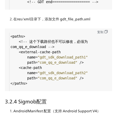
<!--
GDT
end
==================
-->
在res/xml目录下，添加文件 gdt_file_path.xml
复制
<
paths
>
<!--
这个下载路径也不可以修改，必须为
com_qq_e_download
-->
<
external
-
cache
-
path
name
=
"gdt_sdk_download_path1"
path
=
"com_qq_e_download"
/>
<
cache
-
path
name
=
"gdt_sdk_download_path2"
path
=
"com_qq_e_download"
/>
</
paths
>
3.2.4 Sigmob配置
AndroidManifest 配置（支持 Android Support V4）