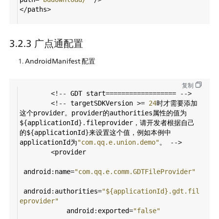
</
paths
>
3.2.3 广点通配置
AndroidManifest 配置
复制
<!--
GDT
start
==================
-->
<!--
targetSDKVersion
>=
24
时才需要添加
这个provider。provider的authorities属性的值为
$
{
applicationId
}.
fileprovider，请开发者根据自己
的$
{
applicationId
}
来设置这个值，例如本例中
applicationId为
"com.qq.e.union.demo"
。
-->
<
provider
android
:
name
=
"com.qq.e.comm.GDTFileProvider"
android
:
authorities
=
"${applicationId}.gdt.fil
eprovider"
android
:
exported
=
"false"