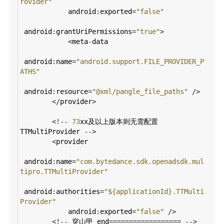
rovider"
android
:
exported
=
"false"
android
:
grantUriPermissions
=
"true"
>
<
meta
-
data
android
:
name
=
"android.support.FILE_PROVIDER_P
ATHS"
android
:
resource
=
"@xml/pangle_file_paths"
/>
</
provider
>
<!--
73
xx及以上版本则无需配置
TTMultiProvider
-->
<
provider
android
:
name
=
"com.bytedance.sdk.openadsdk.mul
tipro.TTMultiProvider"
android
:
authorities
=
"${applicationId}.TTMulti
Provider"
android
:
exported
=
"false"
/>
<!--
穿山甲
end
==================
-->