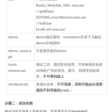
Baidu_MobAds_SDK_vxxx.aar
//gdt的aar
GDTSDK.unionNormal.xxxx.aar
//ks的aar
kssdk-ad-xxxx.aar
demo
demo项目源码：mediation目录下为融合
demo示例源码
demo_xxxxx.a
可直接安装的demo
pk
tools-
测试工具，测试阶段使用，可单独测试各家
release.aar
ADN的广告的填充、展示、回调等实际场
景，
不可带到线上
whiteList.txt
资源白名单，
不可混淆，否则可能会出现资
源找不到导致的crash；
步骤二：添加依赖
融合SDK支持接入多家ADN，开发者可在主
module
的