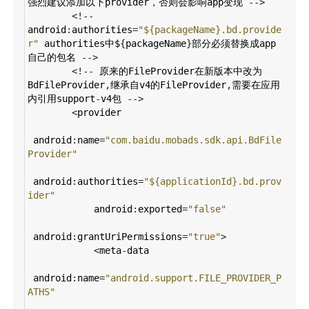
强烈建议添加以下provider，否则会影响app变现
-->
<!--
android
:
authorities
=
"${packageName}.bd.provide
r"
authorities中$
{
packageName
}
部分必须替换成app
自己的包名
-->
<!--
原来的FileProvider在新版本中改为
BdFileProvider
,
继承自v4的FileProvider
,
需要在应用
内引用support
-
v4包
-->
<
provider
android
:
name
=
"com.baidu.mobads.sdk.api.BdFile
Provider"
android
:
authorities
=
"${applicationId}.bd.prov
ider"
android
:
exported
=
"false"
android
:
grantUriPermissions
=
"true"
>
<
meta
-
data
android
:
name
=
"android.support.FILE_PROVIDER_P
ATHS"