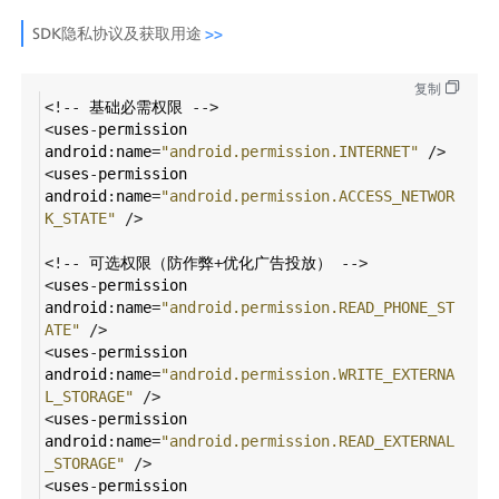
SDK隐私协议及获取用途 
>>
复制
<!--
基础必需权限
-->
<
uses
-
permission
android
:
name
=
"android.permission.INTERNET"
/>
<
uses
-
permission
android
:
name
=
"android.permission.ACCESS_NETWOR
K_STATE"
/>
<!--
可选权限（防作弊
+
优化广告投放）
-->
<
uses
-
permission
android
:
name
=
"android.permission.READ_PHONE_ST
ATE"
/>
<
uses
-
permission
android
:
name
=
"android.permission.WRITE_EXTERNA
L_STORAGE"
/>
<
uses
-
permission
android
:
name
=
"android.permission.READ_EXTERNAL
_STORAGE"
/>
<
uses
-
permission