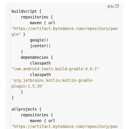
复制
buildscript
 {
repositories
 {
maven
 { 
url
"https://artifact.bytedance.com/repository/pan
gle"
 }
google
()
jcenter
()
    }
dependencies
 {
classpath
"com.android.tools.build:gradle:4.0.1"
classpath
'org.jetbrains.kotlin:kotlin-gradle-
plugin:1.5.20'
    }
}
allprojects
 {
repositories
 {
maven
 { 
url
"https://artifact.bytedance.com/repository/pan