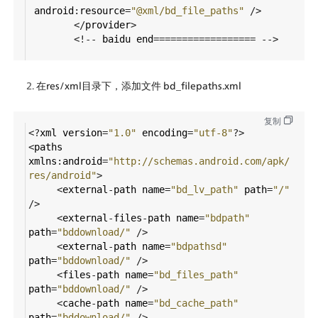
android
:
resource
=
"@xml/bd_file_paths"
/>
</
provider
>
<!--
baidu
end
==================
-->
在res/xml目录下，添加文件 bd_filepaths.xml
复制
<?
xml
version
=
"1.0"
encoding
=
"utf-8"
?>
<
paths
xmlns
:
android
=
"http://schemas.android.com/apk/
res/android"
>
<
external
-
path
name
=
"bd_lv_path"
path
=
"/"
/>
<
external
-
files
-
path
name
=
"bdpath"
path
=
"bddownload/"
/>
<
external
-
path
name
=
"bdpathsd"
path
=
"bddownload/"
/>
<
files
-
path
name
=
"bd_files_path"
path
=
"bddownload/"
/>
<
cache
-
path
name
=
"bd_cache_path"
path
=
"bddownload/"
/>