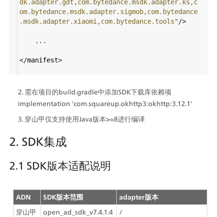
dk.adapter.gdt,com.bytedance.msdk.adapter.ks,c
om.bytedance.msdk.adapter.sigmob,com.bytedance
.msdk.adapter.xiaomi,com.bytedance.tools"
/>
    ...
</
manifest
>
需在项目的build.gradle中添加SDK下载库依赖项 
implementation 'com.squareup.okhttp3:okhttp:3.12.1'
穿山甲仅支持使用Java版本>=8进行编译
2. SDK集成
2.1 SDK版本适配说明
ADN
SDK版本范围
adapter版本
穿山甲
open_ad_sdk_v7.4.1.4
/