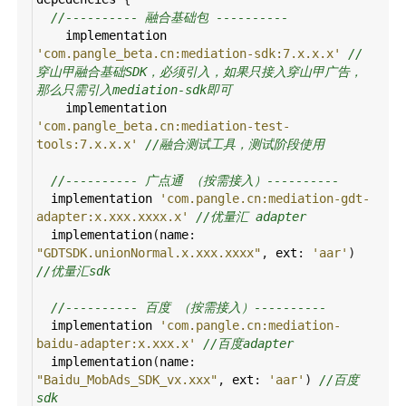
//---------- 融合基础包 ----------
implementation
'com.pangle_beta.cn:mediation-sdk:7.x.x.x'
//
穿山甲融合基础SDK，必须引入，如果只接入穿山甲广告，
那么只需引入mediation-sdk即可
implementation
'com.pangle_beta.cn:mediation-test-
tools:7.x.x.x'
//融合测试工具，测试阶段使用
//---------- 广点通 （按需接入）----------
implementation
'com.pangle.cn:mediation-gdt-
adapter:x.xxx.xxxx.x'
//优量汇 adapter
implementation
(
name
: 
"GDTSDK.unionNormal.x.xxx.xxxx"
, 
ext
: 
'aar'
) 
//优量汇sdk
//---------- 百度 （按需接入）----------
implementation
'com.pangle.cn:mediation-
baidu-adapter:x.xxx.x'
//百度adapter
implementation
(
name
: 
"Baidu_MobAds_SDK_vx.xxx"
, 
ext
: 
'aar'
) 
//百度
sdk