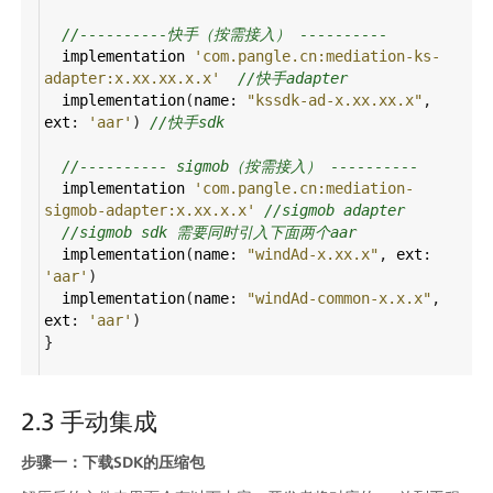
//----------快手（按需接入） ----------
implementation
'com.pangle.cn:mediation-ks-
adapter:x.xx.xx.x.x'
//快手adapter
implementation
(
name
: 
"kssdk-ad-x.xx.xx.x"
, 
ext
: 
'aar'
) 
//快手sdk
//---------- sigmob（按需接入） ----------
implementation
'com.pangle.cn:mediation-
sigmob-adapter:x.xx.x.x'
//sigmob adapter
//sigmob sdk 需要同时引入下面两个aar
implementation
(
name
: 
"windAd-x.xx.x"
, 
ext
: 
'aar'
) 
implementation
(
name
: 
"windAd-common-x.x.x"
, 
ext
: 
'aar'
) 
}
2.3 手动集成
步骤一：下载SDK的压缩包