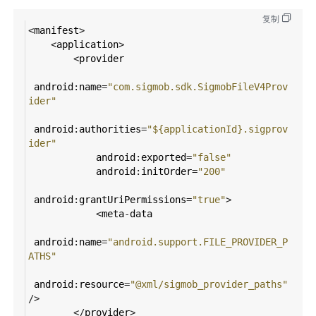
复制
<
manifest
>
<
application
>
<
provider
android
:
name
=
"com.sigmob.sdk.SigmobFileV4Prov
ider"
android
:
authorities
=
"${applicationId}.sigprov
ider"
android
:
exported
=
"false"
android
:
initOrder
=
"200"
android
:
grantUriPermissions
=
"true"
>
<
meta
-
data
android
:
name
=
"android.support.FILE_PROVIDER_P
ATHS"
android
:
resource
=
"@xml/sigmob_provider_paths"
/>
</
provider
>