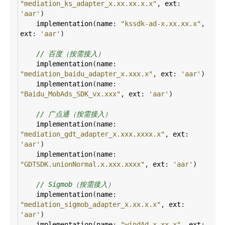
"mediation_ks_adapter_x.xx.xx.x.x"
, 
ext
: 
'aar'
)
implementation
(
name
: 
"kssdk-ad-x.xx.xx.x"
, 
ext
: 
'aar'
)
// 百度（按需接入）
implementation
(
name
: 
"mediation_baidu_adapter_x.xxx.x"
, 
ext
: 
'aar'
)
implementation
(
name
: 
"Baidu_MobAds_SDK_vx.xxx"
, 
ext
: 
'aar'
)
// 广点通（按需接入）
implementation
(
name
: 
"mediation_gdt_adapter_x.xxx.xxxx.x"
, 
ext
: 
'aar'
)
implementation
(
name
: 
"GDTSDK.unionNormal.x.xxx.xxxx"
, 
ext
: 
'aar'
)
// Sigmob（按需接入）
implementation
(
name
: 
"mediation_sigmob_adapter_x.xx.x.x"
, 
ext
: 
'aar'
)
implementation
(
name
: 
"windAd-x.xx.x"
, 
ext
: 