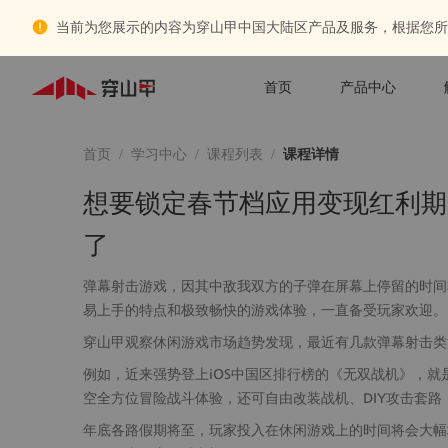
当前为您展示的内容为穿山甲中国大陆区产品及服务，根据您所
首页
产品中心
首页
/
学习中心
/
课程列表
/
课程详情
想要锁定春节档应用变现红利期
了
弹幕射击游戏，因其中敌我双方的子弹在屏幕上停留的时间
易上手的特点和极致畅快的游戏体验，一直备受玩家欢迎。
穿山甲观察休闲游戏市场趋势发现，最近有几款弹幕射击类
例如，近来强势登上iOS中国区排行榜的《无双战机》，就
空全方位冒险战斗体验，还可自由改装战机、DIY攻击套路
年底各路假期将至，玩家投入在休闲游戏上的时间将会大幅