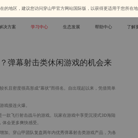
在的地区，建议您访问穿山甲官方网站国际版，以获得更适用于您所在地
解决方案
学习中心
生态发展
帮助中心
了解
？弹幕射击类休闲游戏的机会来
较长且密度很高形成“幕状”而得名。自出现起以来，凭借简单
游戏接连火爆。
是一款飞行射击战斗的游戏。玩家在游戏中享受沉浸式3D海陆
，体会更多爽快感受。
增加。穿山甲团队复盘两年内优秀弹幕射击类游戏产品，为各