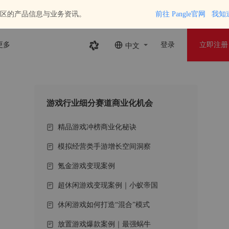
区的产品信息与业务资讯。
前往 Pangle官网
我知
更多
登录
立即注册
中文
游戏行业细分赛道商业化机会
精品游戏冲榜商业化秘诀
模拟经营类手游增长空间洞察
氪金游戏变现案例
超休闲游戏变现案例｜小蚁帝国
休闲游戏如何打造“混合”模式
放置游戏爆款案例｜最强蜗牛