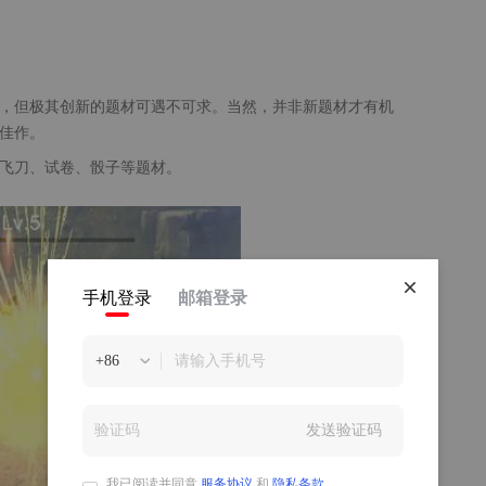
，但极其创新的题材可遇不可求。当然，并非新题材才有机
佳作。
飞刀、试卷、骰子等题材。
手机登录
邮箱登录
+86
发送验证码
我已阅读并同意
服务协议
和
隐私条款