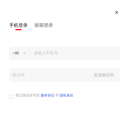
手机登录
邮箱登录
氪金游戏变现案例
目录
众所周知，广告变现已经成为当前游戏产品的重要收入来源。据预
+86
测，2020年，付费下载、IAP（In-App Purchase）将带来530亿
美元的应用商店收入，而IAA（In-App Advertisement）收入则会
超过510亿美元。显然，游戏内广告将成为高速发展的收入机会。
发送验证码
中重度游戏变现趋势：“IAP+IAA”兴起
第三方报告显示，海外其他国家发行商的游戏混合变现 (即用户支
我已阅读并同意
服务协议
和
隐私条款
出+广告收益) 比例高达1/3， 近1/5的重度游戏已经开始采用混合
变现，多于四成的中度游戏也采用了混合变现模式，而中国中重度
游戏开发者也已经开始尝试混合变现。广告不再是休闲游戏商业化
的专属武器，过去主要依靠内购收入的中、重度游戏也开始拥抱广
告变现。