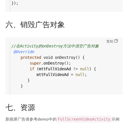
});
六、销毁广告对象
复制
//在Activity的onDestroy方法中清空广告对象
@Override
protected
void
onDestroy
() {
super
.
onDestroy
();
if
 (
mttFullVideoAd
!=
null
) {
mttFullVideoAd
=
null
;
       }
    }
七、资源
新插屏广告请参考demo中的
示例
FullScreenVideoActivity