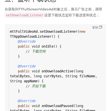
在获取到TTFullScreenVideoAd对象之后，展示广告之前，调用
设置下载状态监听下载进度和状态；
setDownloadListener
复制
mttFullVideoAd
.
setDownloadListener
(
new
TTAppDownloadListener
() {
@Override
public
void
onIdle
() {
// 下载空闲
    }
@Override
public
void
onDownloadActive
(
long
totalBytes
, 
long
currBytes
, 
String
fileName
, 
String
appName
) {
// 开始下载
    }
@Override
public
void
onDownloadPaused
(
long
totalBytes
, 
long
currBytes
, 
String
fileName
, 