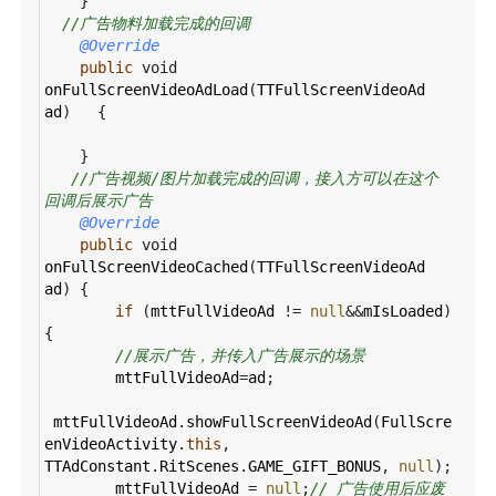
    }
//广告物料加载完成的回调
@Override
public
void
onFullScreenVideoAdLoad
(
TTFullScreenVideoAd
ad
)   {
    } 
//广告视频/图片加载完成的回调，接入方可以在这个
回调后展示广告
@Override
public
void
onFullScreenVideoCached
(
TTFullScreenVideoAd
ad
) {
if
 (
mttFullVideoAd
!=
null
&&
mIsLoaded
) 
{
//展示广告，并传入广告展示的场景
mttFullVideoAd
=
ad
;
mttFullVideoAd
.
showFullScreenVideoAd
(
FullScre
enVideoActivity
.
this
, 
TTAdConstant
.
RitScenes
.
GAME_GIFT_BONUS
, 
null
);
mttFullVideoAd
=
null
;
// 广告使用后应废