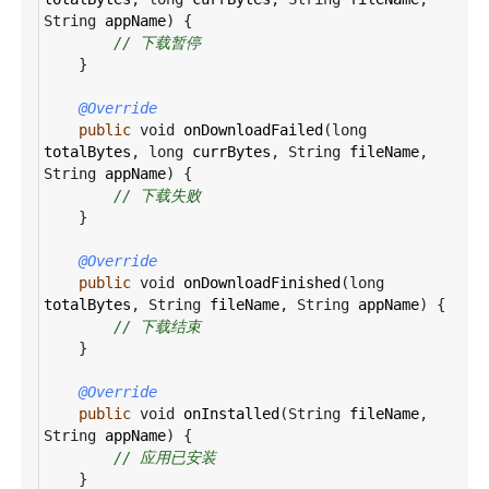
String
appName
) {
// 下载暂停
    }
@Override
public
void
onDownloadFailed
(
long
totalBytes
, 
long
currBytes
, 
String
fileName
, 
String
appName
) {
// 下载失败
    }
@Override
public
void
onDownloadFinished
(
long
totalBytes
, 
String
fileName
, 
String
appName
) {
// 下载结束
    }
@Override
public
void
onInstalled
(
String
fileName
, 
String
appName
) {
// 应用已安装
    }