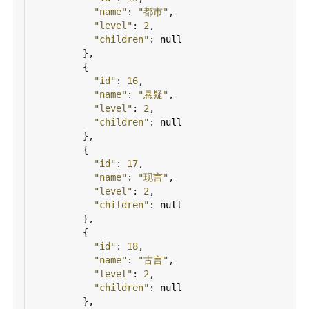
"name"
: 
"都市"
,
"level"
: 
2
,
"children"
: 
null
          },
          {
"id"
: 
16
,
"name"
: 
"悬疑"
,
"level"
: 
2
,
"children"
: 
null
          },
          {
"id"
: 
17
,
"name"
: 
"现言"
,
"level"
: 
2
,
"children"
: 
null
          },
          {
"id"
: 
18
,
"name"
: 
"古言"
,
"level"
: 
2
,
"children"
: 
null
          },