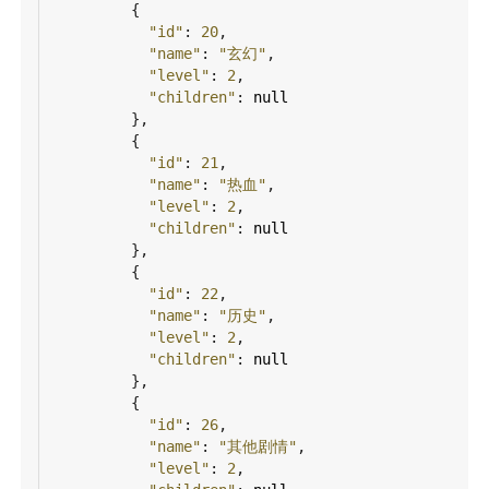
          {
"id"
: 
20
,
"name"
: 
"玄幻"
,
"level"
: 
2
,
"children"
: 
null
          },
          {
"id"
: 
21
,
"name"
: 
"热血"
,
"level"
: 
2
,
"children"
: 
null
          },
          {
"id"
: 
22
,
"name"
: 
"历史"
,
"level"
: 
2
,
"children"
: 
null
          },
          {
"id"
: 
26
,
"name"
: 
"其他剧情"
,
"level"
: 
2
,