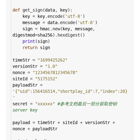
def
get_sign
(
data
, 
key
):
key
=
key
.
encode
(
'utf-8'
)
message
=
data
.
encode
(
'utf-8'
)
sign
=
hmac
.
new
(
key
, 
message
, 
digestmod
=
sha256
).
hexdigest
()
print
(
sign
)
return
sign
timeStr
=
"1699425262"
versionStr
=
"1.0"
nonce
=
"1234567812345678"
siteId
=
"5175152"
payloadStr
=
'{"uid":156416514,"shortplay_id":7,"index":20}
'
secret
=
"xxxxxx"
#参考文档最后一部分获取密钥
server key
payload
=
timeStr
+
siteId
+
versionStr
+
nonce
+
payloadStr