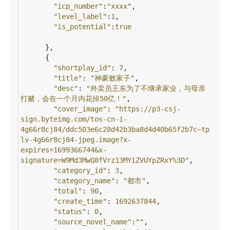
"icp_number"
:
"xxxx"
,
"level_label"
:
1
,
"is_potential"
:
true
      },
      {
"shortplay_id"
: 
7
,
"title"
: 
"神豪败家子"
,
"desc"
: 
"外卖员王东为了不继承家业，与母亲
打赌，会在一个月内花掉50亿！"
,
"cover_image"
: 
"https://p3-csj-
sign.byteimg.com/tos-cn-i-
4g66r8cj84/ddc503e6c28d42b3ba8d4d40b65f2b7c~tp
lv-4g66r8cj84-jpeg.image?x-
expires=1699366744&x-
signature=W9Md3MwQ8fVrz13MYiZVUYpZRxY%3D"
,
"category_id"
: 
3
,
"category_name"
: 
"都市"
,
"total"
: 
90
,
"create_time"
: 
1692637844
,
"status"
: 
0
,
"source_novel_name"
:
""
,