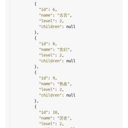
          {
"id"
: 
6
,
"name"
: 
"古言"
,
"level"
: 
2
,
"children"
: 
null
          },
          {
"id"
: 
8
,
"name"
: 
"玄幻"
,
"level"
: 
2
,
"children"
: 
null
          },
          {
"id"
: 
9
,
"name"
: 
"热血"
,
"level"
: 
2
,
"children"
: 
null
          },
          {
"id"
: 
10
,
"name"
: 
"历史"
,
"level"
: 
2
,