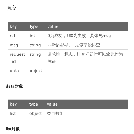
响应
key
type
value
ret
int
0为成功，非0为失败，具体见msg
msg
string
非0错误码时，见该字段排查
request
string
请求唯一标志，排查问题时可以拿此作为
_id
凭证
data
object
data对象
key
type
value
list
object
类目数组
list对象