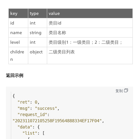
key
type
value
id
int
类目id
name
string
类目名称
level
int
类目级别1：一级类目；2：二级类目；
childre
object
二级类目列表
n
返回示例
复制
{
"ret"
: 
0
,
"msg"
: 
"success"
,
"request_id"
: 
"202311072105258F19564888334EF17F04"
,
"data"
: {
"list"
: [