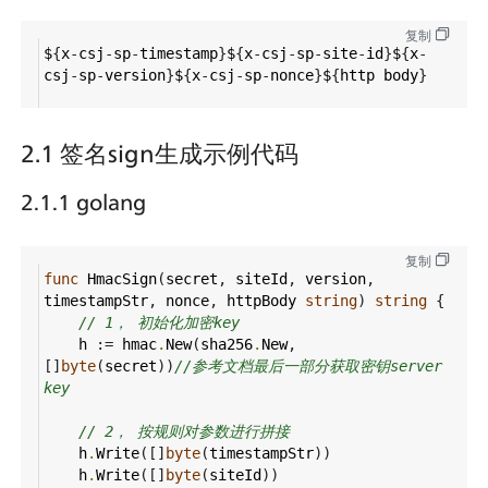
复制
$
{
x
-
csj
-
sp
-
timestamp
}
$
{
x
-
csj
-
sp
-
site
-
id
}
$
{
x
-
csj
-
sp
-
version
}
$
{
x
-
csj
-
sp
-
nonce
}
$
{
http
body
}
2.1 签名sign生成示例代码
2.1.1 golang
复制
func
HmacSign
(
secret
, 
siteId
, 
version
, 
timestampStr
, 
nonce
, 
httpBody
string
) 
string
 {
// 1， 初始化加密key
h
 :
=
hmac
.
New
(
sha256
.
New
, 
[]
byte
(
secret
))
//参考文档最后一部分获取密钥server 
key
// 2， 按规则对参数进行拼接
h
.
Write
([]
byte
(
timestampStr
))
h
.
Write
([]
byte
(
siteId
))