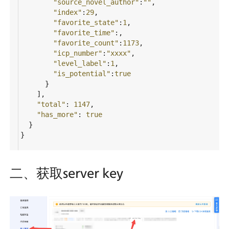
"source_novel_author"
:
""
,
"index"
:
29
,
"favorite_state"
:
1
,
"favorite_time"
:,
"favorite_count"
:
1173
,
"icp_number"
:
"xxxx"
,
"level_label"
:
1
,
"is_potential"
:
true
      }
    ],
"total"
: 
1147
,
"has_more"
: 
true
  }
}
二、获取server key