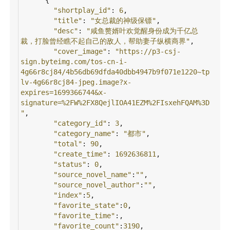
"shortplay_id"
: 
6
,
"title"
: 
"女总裁的神级保镖"
,
"desc"
: 
"咸鱼赘婿叶欢觉醒身份成为千亿总
裁，打脸曾经瞧不起自己的敌人，帮助妻子纵横商界"
,
"cover_image"
: 
"https://p3-csj-
sign.byteimg.com/tos-cn-i-
4g66r8cj84/4b56db69dfda40dbb4947b9f071e1220~tp
lv-4g66r8cj84-jpeg.image?x-
expires=1699366744&x-
signature=%2FW%2FX8QejlIOA41EZM%2FIsxehFQAM%3D
"
,
"category_id"
: 
3
,
"category_name"
: 
"都市"
,
"total"
: 
90
,
"create_time"
: 
1692636811
,
"status"
: 
0
,
"source_novel_name"
:
""
,
"source_novel_author"
:
""
,
"index"
:
5
,
"favorite_state"
:
0
,
"favorite_time"
:,
"favorite_count"
:
3190
,