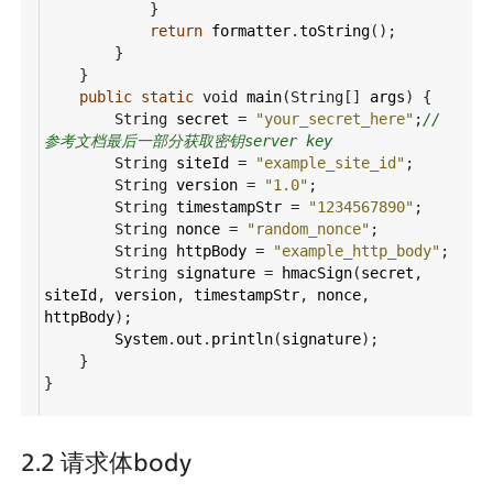
            }
return
formatter
.
toString
();
        }
    }
public
static
void
main
(
String
[] 
args
) {
String
secret
=
"your_secret_here"
;
//
参考文档最后一部分获取密钥server key
String
siteId
=
"example_site_id"
;
String
version
=
"1.0"
;
String
timestampStr
=
"1234567890"
;
String
nonce
=
"random_nonce"
;
String
httpBody
=
"example_http_body"
;
String
signature
=
hmacSign
(
secret
, 
siteId
, 
version
, 
timestampStr
, 
nonce
, 
httpBody
);
System
.
out
.
println
(
signature
);
    }
}
2.2 请求体body