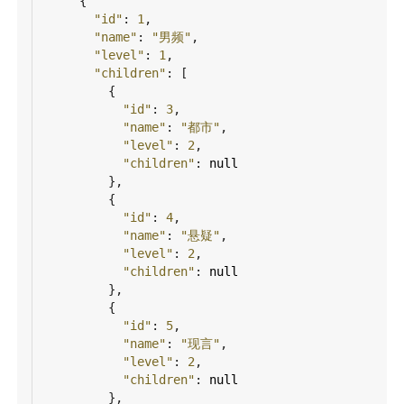
      {
"id"
: 
1
,
"name"
: 
"男频"
,
"level"
: 
1
,
"children"
: [
          {
"id"
: 
3
,
"name"
: 
"都市"
,
"level"
: 
2
,
"children"
: 
null
          },
          {
"id"
: 
4
,
"name"
: 
"悬疑"
,
"level"
: 
2
,
"children"
: 
null
          },
          {
"id"
: 
5
,
"name"
: 
"现言"
,
"level"
: 
2
,
"children"
: 
null
          },