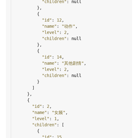
"children"
: 
null
          },
          {
"id"
: 
12
,
"name"
: 
"动作"
,
"level"
: 
2
,
"children"
: 
null
          },
          {
"id"
: 
14
,
"name"
: 
"其他剧情"
,
"level"
: 
2
,
"children"
: 
null
          }
        ]
      },
      {
"id"
: 
2
,
"name"
: 
"女频"
,
"level"
: 
1
,
"children"
: [
          {
"id"
: 
15
,