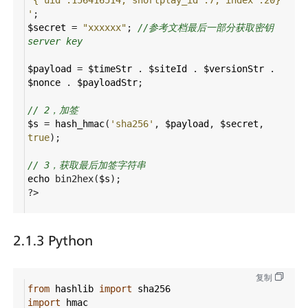
'
;
$secret
=
"xxxxxx"
; 
//参考文档最后一部分获取密钥
server key
$payload
=
$timeStr
 . 
$siteId
 . 
$versionStr
 . 
$nonce
 . 
$payloadStr
;
// 2，加签
$s
=
hash_hmac
(
'sha256'
, 
$payload
, 
$secret
, 
true
);
// 3，获取最后加签字符串
echo
bin2hex
(
$s
);
?>
2.1.3 Python
复制
from
hashlib
import
sha256
import
hmac