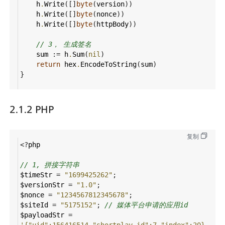
h
.
Write
([]
byte
(
version
))
h
.
Write
([]
byte
(
nonce
))
h
.
Write
([]
byte
(
httpBody
))
// 3， 生成签名
sum
 :
=
h
.
Sum
(
nil
)
return
hex
.
EncodeToString
(
sum
)
}
2.1.2 PHP
复制
<?
php
// 1, 拼接字符串
$timeStr
=
"1699425262"
;
$versionStr
=
"1.0"
;
$nonce
=
"1234567812345678"
;
$siteId
=
"5175152"
; 
// 媒体平台申请的应用id
$payloadStr
=
'{"uid":156416514,"shortplay_id":7,"index":20}