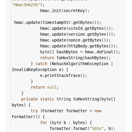
"HmacSHA256"
);
hmac
.
init
(
secretKey
);
hmac
.
update
(
timestampStr
.
getBytes
());
hmac
.
update
(
siteId
.
getBytes
());
hmac
.
update
(
version
.
getBytes
());
hmac
.
update
(
nonce
.
getBytes
());
hmac
.
update
(
httpBody
.
getBytes
());
byte
[] 
hashBytes
=
hmac
.
doFinal
();
return
toHexString
(
hashBytes
);
        } 
catch
 (
NoSuchAlgorithmException
|
InvalidKeyException
e
) {
e
.
printStackTrace
();
        }
return
null
;
    }
private
static
String
toHexString
(
byte
[] 
bytes
) {
try
 (
Formatter
formatter
=
new
Formatter
()) {
for
 (
byte
b
 : 
bytes
) {
formatter
.
format
(
"%02x"
, 
b
);