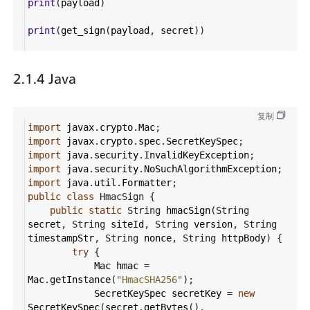
print
(
payload
)
print
(
get_sign
(
payload
, 
secret
))
2.1.4 Java
复制
import
javax
.
crypto
.
Mac
;
import
javax
.
crypto
.
spec
.
SecretKeySpec
;
import
java
.
security
.
InvalidKeyException
;
import
java
.
security
.
NoSuchAlgorithmException
;
import
java
.
util
.
Formatter
;
public
class
HmacSign
 {
public
static
String
hmacSign
(
String
secret
, 
String
siteId
, 
String
version
, 
String
timestampStr
, 
String
nonce
, 
String
httpBody
) {
try
 {
Mac
hmac
=
Mac
.
getInstance
(
"HmacSHA256"
);
SecretKeySpec
secretKey
=
new
SecretKeySpec
(
secret
.
getBytes
(), 