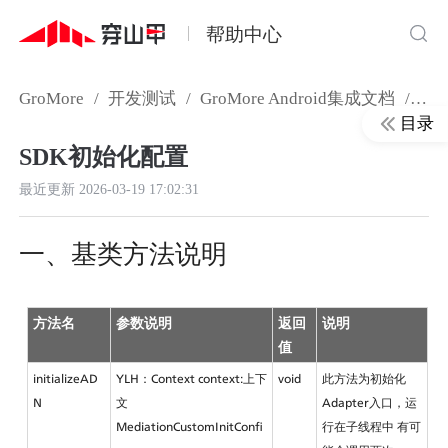
帮助中心
GroMore
/
开发测试
/
GroMore Android集成文档
/
Gr
目录
SDK初始化配置
最近更新
2026-03-19 17:02:31
一、基类方法说明
方法名
参数说明
返回
说明
值
initializeAD
YLH：Context context:上下
void
此方法为初始化
N
文 
Adapter入口，运
MediationCustomInitConfi
行在子线程中 有可