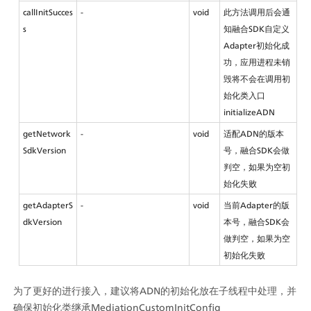
callInitSucces
-
void
此方法调用后会通
s
知融合SDK自定义
Adapter初始化成
功，应用进程未销
毁将不会在调用初
始化类入口
initializeADN
getNetwork
-
void
适配ADN的版本
SdkVersion
号，融合SDK会做
判空，如果为空初
始化失败
getAdapterS
-
void
当前Adapter的版
dkVersion
本号，融合SDK会
做判空，如果为空
初始化失败
为了更好的进行接入，建议将ADN的初始化放在子线程中处理，并
确保初始化类继承MediationCustomInitConfig