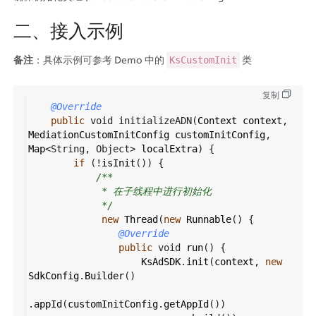
二、接入示例
备注
：具体示例可参考 Demo 中的 
 类
KsCustomInit
复制
@Override
public
void
initializeADN
(
Context
context
, 
MediationCustomInitConfig
customInitConfig
, 
Map
<
String
, 
Object
>
localExtra
) {
if
 (
!
isInit
()) {
/**
* 在子线程中进行初始化
*/
new
Thread
(
new
Runnable
() {
@Override
public
void
run
() {
KsAdSDK
.
init
(
context
, 
new
SdkConfig
.
Builder
()
.
appId
(
customInitConfig
.
getAppId
())