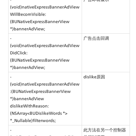
(void)nativeExpressBannerAdView
WillBecomVisible:
(BUNativeExpressBannerView 
*)bannerAdView;
- 
广告点击回调
(void)nativeExpressBannerAdView
DidClick:
(BUNativeExpressBannerView 
*)bannerAdView;
- 
dislike原因
(void)nativeExpressBannerAdView
:(BUNativeExpressBannerView 
*)bannerAdView 
dislikeWithReason:
(NSArray<BUDislikeWords *> 
*_Nullable)filterwords;
- 
此方法在另一个控制器