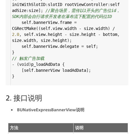
initWithSlotID
:
slotID
rootViewController
:
self
adSize
:
size
]; 
//聚合场景，需传以1开头的广告位id，
SDK内部会自行请求开发者在瀑布流下配置的代码位ID
self
.
bannerView
.
frame
=
CGRectMake
((
self
.
view
.
width
-
size
.
width
) 
/
2.0
, 
self
.
view
.
height
-
size
.
height
-
bottom
, 
size
.
width
, 
size
.
height
);
self
.
bannerView
.
delegate
=
self
;
}
// 触发广告加载
-
 (
void
)
p_loadAdData
 {
    [
self
.
bannerView
loadAdData
];
}
2. 接口说明
BUNativeExpressBannerView说明
方法
说明