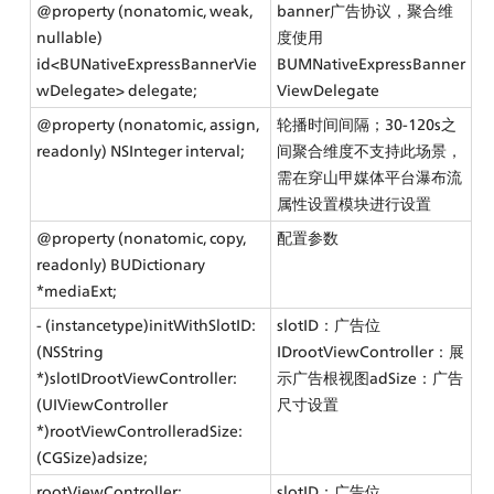
@property (nonatomic, weak, 
banner广告协议，聚合维
nullable) 
度使用
id<BUNativeExpressBannerVie
BUMNativeExpressBanner
wDelegate> delegate;
ViewDelegate
@property (nonatomic, assign, 
轮播时间间隔；30-120s之
readonly) NSInteger interval;
间聚合维度不支持此场景，
需在穿山甲媒体平台瀑布流
属性设置模块进行设置
@property (nonatomic, copy, 
配置参数
readonly) BUDictionary 
*mediaExt;
- (instancetype)initWithSlotID:
slotID：广告位
(NSString 
IDrootViewController：展
*)slotIDrootViewController:
示广告根视图adSize：广告
(UIViewController 
尺寸设置
*)rootViewControlleradSize:
(CGSize)adsize;
rootViewController:
slotID：广告位