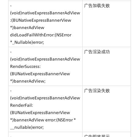
- 
广告加载失败
(void)nativeExpressBannerAdView
:(BUNativeExpressBannerView 
*)bannerAdView 
didLoadFailWithError:(NSError 
*_Nullable)error;
- 
广告渲染成功
(void)nativeExpressBannerAdView
RenderSuccess:
(BUNativeExpressBannerView 
*)bannerAdView;
- 
广告渲染失败
(void)nativeExpressBannerAdView
RenderFail:
(BUNativeExpressBannerView 
*)bannerAdView error:(NSError * 
__nullable)error;
- 
广告即将展示