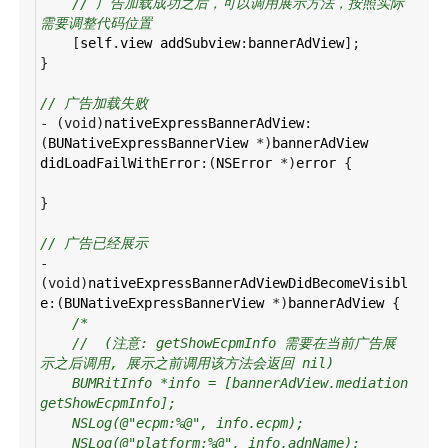
// 广告加载成功之后，可以调用展示方法，按照实际
需要调整代码位置
    [
self
.
view
addSubview
:
bannerAdView
];
}
// 广告加载失败
-
 (
void
)
nativeExpressBannerAdView
:
(
BUNativeExpressBannerView
*
)
bannerAdView
didLoadFailWithError
:(
NSError
*
)
error
 {
}
// 广告已经展示
-
(
void
)
nativeExpressBannerAdViewDidBecomeVisibl
e
:(
BUNativeExpressBannerView
*
)
bannerAdView
 {
/*
//  (注意: getShowEcpmInfo 需要在当前广告展
示之后调用, 展示之前调用该方法会返回 nil)
BUMRitInfo *info = [bannerAdView.mediation 
getShowEcpmInfo];
NSLog(@"ecpm:%@", info.ecpm);
NSLog(@"platform:%@", info.adnName);