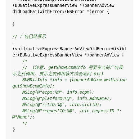
(
BUNativeExpressBannerView
*
)
bannerAdView
didLoadFailWithError
:(
NSError
*
)
error
 {
}
// 广告已经展示
-
(
void
)
nativeExpressBannerAdViewDidBecomeVisibl
e
:(
BUNativeExpressBannerView
*
)
bannerAdView
 {
/*
//  (注意: getShowEcpmInfo 需要在当前广告展
示之后调用, 展示之前调用该方法会返回 nil)
BUMRitInfo *info = [bannerAdView.mediation 
getShowEcpmInfo];
NSLog(@"ecpm:%@", info.ecpm);
NSLog(@"platform:%@", info.adnName);
NSLog(@"ritID:%@", info.slotID);
NSLog(@"requestID:%@", info.requestID ?: 
@"None");
*/
}