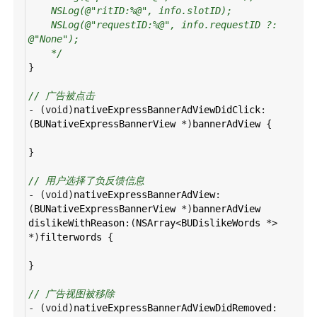
NSLog(@"ritID:%@", info.slotID);
NSLog(@"requestID:%@", info.requestID ?: 
@"None");
*/
}
// 广告被点击
-
 (
void
)
nativeExpressBannerAdViewDidClick
:
(
BUNativeExpressBannerView
*
)
bannerAdView
 {
}
// 用户选择了负反馈信息
-
 (
void
)
nativeExpressBannerAdView
:
(
BUNativeExpressBannerView
*
)
bannerAdView
dislikeWithReason
:(
NSArray
<
BUDislikeWords
*>
*
)
filterwords
 {
}
// 广告视图被移除
-
 (
void
)
nativeExpressBannerAdViewDidRemoved
: