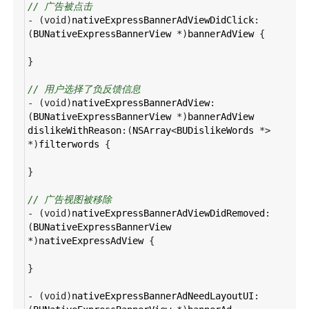
// 广告被点击
-
 (
void
)
nativeExpressBannerAdViewDidClick
:
(
BUNativeExpressBannerView
*
)
bannerAdView
 {
}
// 用户选择了负反馈信息
-
 (
void
)
nativeExpressBannerAdView
:
(
BUNativeExpressBannerView
*
)
bannerAdView
dislikeWithReason
:(
NSArray
<
BUDislikeWords
*>
*
)
filterwords
 {
}
// 广告视图被移除
-
 (
void
)
nativeExpressBannerAdViewDidRemoved
:
(
BUNativeExpressBannerView
*
)
nativeExpressAdView
 {
}       
-
 (
void
)
nativeExpressBannerAdNeedLayoutUI
: