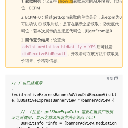
获取时机：
仅支持 
show 后
获取展示的ADN名称、代码
位、ECPM；
ECPM=0：
通过getEcpm获取的单位是分，若ecpm为0
可以确认 ① 获取时机：是否在展示之后获取；②兜底代
码位：若本次展示的是兜底代码位，则getEcpm是0；
回传竞价结果：
设置为
后可触发
adslot.mediation.bidNotify = YES
，开发者可在该方法中获取竞
didReceiveBidResult
价结果、价格等信息。
复制
// 广告已经展示
-
(
void
)
nativeExpressBannerAdViewDidBecomeVisibl
e
:(
BUNativeExpressBannerView
*
)
bannerAdView
 {
//  (注意: getShowEcpmInfo 需要在当前广告展
示之后调用, 展示之前调用该方法会返回 nil)
BUMRitInfo
*
info
=
 [
bannerAdView
.
mediation