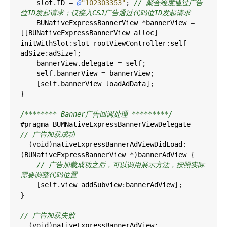
slot
.
ID
=
@
"102303353"
; 
// 聚合维度通过广告
位ID发起请求；仅接入CSJ广告通过代码位ID发起请求
BUNativeExpressBannerView
*
bannerView
=
[[
BUNativeExpressBannerView
alloc
] 
initWithSlot
:
slot
rootViewController
:
self
adSize
:
adSize
];
bannerView
.
delegate
=
self
;
self
.
bannerView
=
bannerView
;
    [
self
.
bannerView
loadAdData
];
}
/******** Banner广告回调处理 *********/
#pragma
BUMNativeExpressBannerViewDelegate
// 广告加载成功
-
 (
void
)
nativeExpressBannerAdViewDidLoad
:
(
BUNativeExpressBannerView
*
)
bannerAdView
 {
// 广告加载成功之后，可以调用展示方法，按照实际
需要调整代码位置
    [
self
.
view
addSubview
:
bannerAdView
];
}
// 广告加载失败
-
 (
void
)
nativeExpressBannerAdView
: