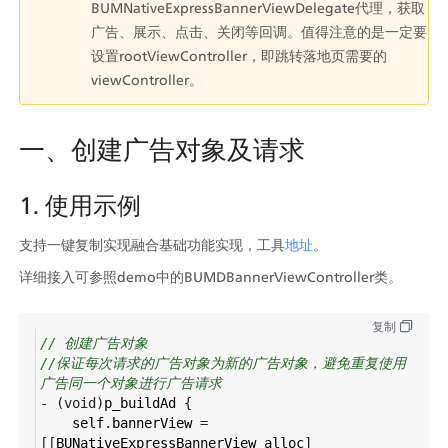
BUMNativeExpressBannerViewDelegate代理，获取
广告、展示、点击、关闭等回调。值得注意的是一定要
设置rootViewController，即跳转落地页需要的
viewController。
一、创建广告对象及请求
1. 使用示例
支持一键复制实现融合基础功能实现，工具
地址
。
详细接入可参照demo中的BUMDBannerViewController类。
复制
// 创建广告对象
//保证每次请求的广告对象为新的广告对象，避免重复使用
广告同一个对象进行广告请求
-
 (
void
)
p_buildAd
 {
self
.
bannerView
=
[[
BUNativeExpressBannerView
alloc
] 