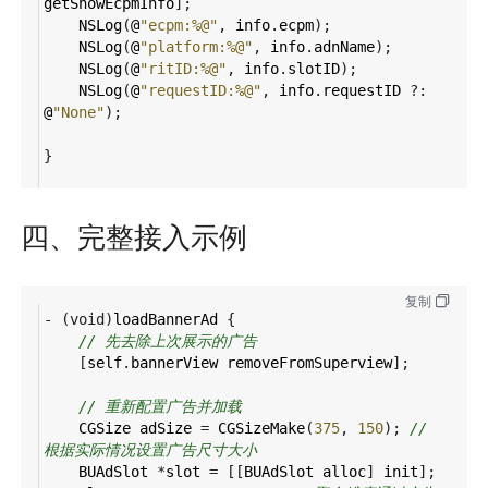
getShowEcpmInfo
];
NSLog
(
@
"ecpm:%@"
, 
info
.
ecpm
);
NSLog
(
@
"platform:%@"
, 
info
.
adnName
);
NSLog
(
@
"ritID:%@"
, 
info
.
slotID
);
NSLog
(
@
"requestID:%@"
, 
info
.
requestID
?
: 
@
"None"
);
}
四、完整接入示例
复制
-
 (
void
)
loadBannerAd
 {
// 先去除上次展示的广告
    [
self
.
bannerView
removeFromSuperview
];
// 重新配置广告并加载
CGSize
adSize
=
CGSizeMake
(
375
, 
150
); 
// 
根据实际情况设置广告尺寸大小
BUAdSlot
*
slot
=
 [[
BUAdSlot
alloc
] 
init
];