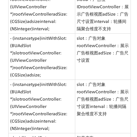
(UIViewController 
IDrootViewController：展
*)rootViewControlleradSize:
示广告根视图adSize：广告
(CGSize)adsizeinterval:
尺寸设置interval：轮播间
(NSInteger)interval;
隔聚合维度不支持
- (instancetype)initWithSlot:
slot：广告对象
(BUAdSlot 
rootViewController：展示
*)slotrootViewController:
广告根视图adSize：广告尺
(UIViewController 
寸设置
*)rootViewControlleradSize:
(CGSize)adsize;
- (instancetype)initWithSlot:
slot：广告对象
(BUAdSlot 
rootViewController：展示
*)slotrootViewController:
广告根视图adSize：广告尺
(UIViewController 
寸设置interval：轮播间隔
*)rootViewControlleradSize:
聚合维度不支持
(CGSize)adsizeinterval:
(NSInteger)interval;