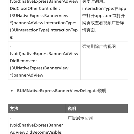
(void)nativeExpressBannerAdView
关闭时调用。
DidCloseOtherController:
interactionType:在app
(BUNativeExpressBannerView 
中打开appstore或打开
*)bannerAdView interactionType:
网页或查看视频广告详
(BUInteractionType)interactionTyp
情页面。
e;
- 
强制删除广告视图
(void)nativeExpressBannerAdView
DidRemoved:
(BUNativeExpressBannerView 
*)bannerAdView;
BUMNativeExpressBannerViewDelegate说明
方法
说明
- 
广告展示回调
(void)nativeExpressBanner
AdViewDidBecomeVisible: