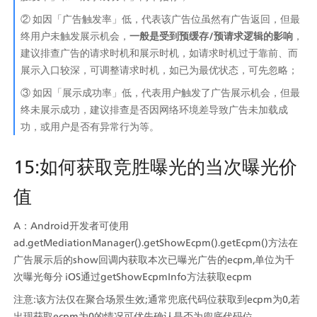
② 如因「广告触发率」低，代表该广告位虽然有广告返回，但最
终用户未触发展示机会，
一般是受到预缓存/预请求逻辑的影响
，
建议排查广告的请求时机和展示时机，如请求时机过于靠前、而
展示入口较深，可调整请求时机，如已为最优状态，可先忽略；
③ 如因「展示成功率」低，代表用户触发了广告展示机会，但最
终未展示成功，建议排查是否因网络环境差导致广告未加载成
功，或用户是否有异常行为等。
15:如何获取竞胜曝光的当次曝光价
值
A：Android开发者可使用
ad.getMediationManager().getShowEcpm().getEcpm()方法在
广告展示后的show回调内获取本次已曝光广告的ecpm,单位为千
次曝光每分 iOS通过getShowEcpmInfo方法获取ecpm
注意:该方法仅在聚合场景生效;通常兜底代码位获取到ecpm为0,若
出现获取ecpm为0的情况可优先确认是否为兜底代码位