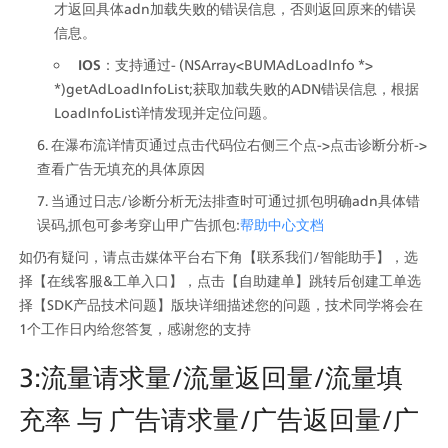
才返回具体adn加载失败的错误信息，否则返回原来的错误
信息。
 IOS
：支持通过- (NSArray<BUMAdLoadInfo *> 
*)getAdLoadInfoList;获取加载失败的ADN错误信息，根据
LoadInfoList详情发现并定位问题。
在瀑布流详情页通过点击代码位右侧三个点->点击诊断分析->
查看广告无填充的具体原因
当通过日志/诊断分析无法排查时可通过抓包明确adn具体错
误码,抓包可参考穿山甲广告抓包:
帮助中心文档
如仍有疑问，请点击媒体平台右下角【联系我们/智能助手】，选
择【在线客服&工单入口】，点击【自助建单】跳转后创建工单选
择【SDK产品技术问题】版块详细描述您的问题，技术同学将会在
1个工作日内给您答复，感谢您的支持
3:流量请求量/流量返回量/流量填
充率 与 广告请求量/广告返回量/广