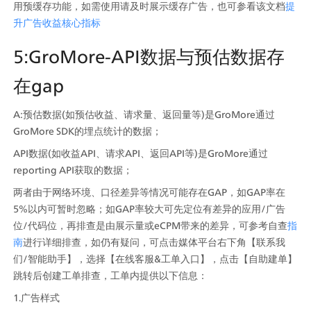
用预缓存功能，如需使用请及时展示缓存广告，也可参看该文档
提
升广告收益核心指标
5:GroMore-API数据与预估数据存
在gap
A:预估数据(如预估收益、请求量、返回量等)是GroMore通过
GroMore SDK的埋点统计的数据；
API数据(如收益API、请求API、返回API等)是GroMore通过
reporting API获取的数据；
两者由于网络环境、口径差异等情况可能存在GAP，如GAP率在
5%以内可暂时忽略；如GAP率较大可先定位有差异的应用/广告
位/代码位，再排查是由展示量或eCPM带来的差异，可参考自查
指
南
进行详细排查，如仍有疑问，可点击媒体平台右下角【联系我
们/智能助手】，选择【在线客服&工单入口】，点击【自助建单】
跳转后创建工单排查，工单内提供以下信息：
1.广告样式