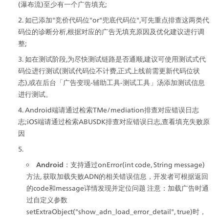
(瀑布流)至少有一个广告填充;
如已添加"竞价代码位"or"兜底代码位",可先重点排查这两类代
码位的诊断分析,根据对应的广告无填充原因及优化建议进行调
整;
如在测试阶段,为尽快测试链路是否通顺,建议可使用测试式代
码位进行测试(测试代码位不计费,正式上线前需更新代码位状
态),或在后台「广告变现-辅助工具-测试工具」汤添加测试信息
进行测试。
Android端请通过检索TMe/mediation排查对应错误日志
志;iOS端请通过检索ABUSDK排查对应错误日志,查看填充失败原
因
Android
：支持通过onError(int code, String message)
方法, 获取加载失败ADN的相关错误信息，开发者可根据返回
的code和message详情发现并定位问题 注意：加载广告时通
过自定义参数
setExtraObject("show_adn_load_error_detail", true)时，