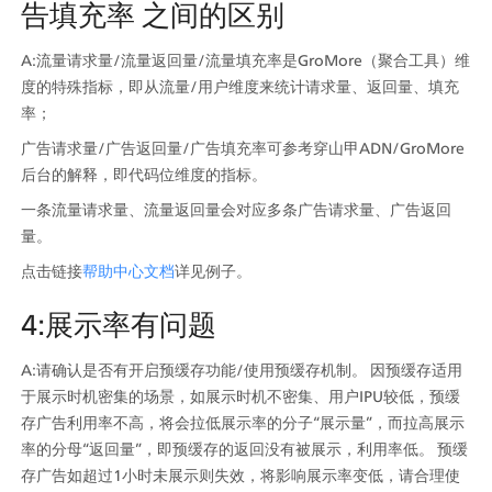
告填充率 之间的区别
A:流量请求量/流量返回量/流量填充率是GroMore（聚合工具）维
度的特殊指标，即从流量/用户维度来统计请求量、返回量、填充
率；
广告请求量/广告返回量/广告填充率可参考穿山甲ADN/GroMore
后台的解释，即代码位维度的指标。
一条流量请求量、流量返回量会对应多条广告请求量、广告返回
量。
点击链接
帮助中心文档
详见例子。
4:展示率有问题
A:请确认是否有开启预缓存功能/使用预缓存机制。 因预缓存适用
于展示时机密集的场景，如展示时机不密集、用户IPU较低，预缓
存广告利用率不高，将会拉低展示率的分子“展示量”，而拉高展示
率的分母“返回量”，即预缓存的返回没有被展示，利用率低。 预缓
存广告如超过1小时未展示则失效，将影响展示率变低，请合理使