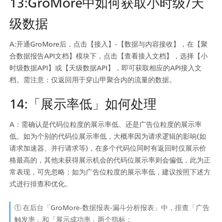
13:GroMore中如何获取小时级/天
级数据
A:开通GroMore后，点击【接入】-【数据与内容接收】，在【聚
合数据报告API文档】模块下，点击【查看接入文档】，选择【小
时级数据API】或【天级数据API】，即可获取相应的API接入文
档。需注意：仅返回用于穿山甲聚合内的流量的数据。
14:「展示率低」如何处理
A：需确认是代码位粒度的展示率低、还是广告位粒度的展示率
低。如为个别的代码位展示率低，大概率因为请求逻辑的影响(如
请求加速器、并行请求等)，在多个代码位同时有返回时仅展示价
格最高的，其他未获得展示机会的代码位展示率则会偏低，此为正
常表现，可先忽略；如为广告位粒度的展示率低，建议按照下述方
式进行排查和优化。
① 在后台「GroMore-数据报表-漏斗分析报表」中，排查「广告
触发率」和「展示成功率」两个指标；