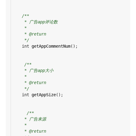
/**
* 广告app评论数
*
* @return
*/
int
getAppCommentNum
();
/**
* 广告app大小
*
* @return
*/
int
getAppSize
();
/**
* 广告来源
*
* @return