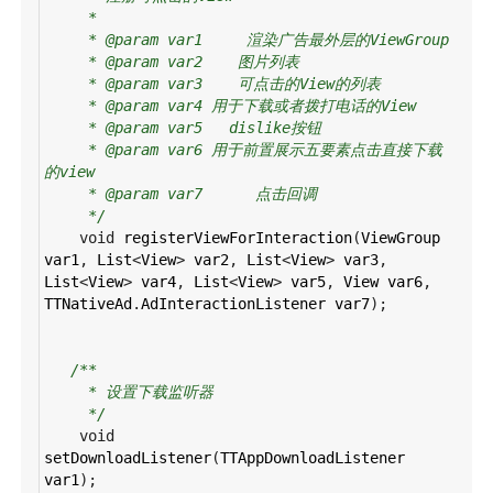
*
* @param var1     渲染广告最外层的ViewGroup
* @param var2    图片列表
* @param var3    可点击的View的列表
* @param var4 用于下载或者拨打电话的View
* @param var5   dislike按钮
* @param var6 用于前置展示五要素点击直接下载
的view
* @param var7      点击回调
*/
void
registerViewForInteraction
(
ViewGroup
var1
, 
List
<
View
>
var2
, 
List
<
View
>
var3
, 
List
<
View
>
var4
, 
List
<
View
>
var5
, 
View
var6
, 
TTNativeAd
.
AdInteractionListener
var7
);
/**
* 设置下载监听器
*/
void
setDownloadListener
(
TTAppDownloadListener
var1
);