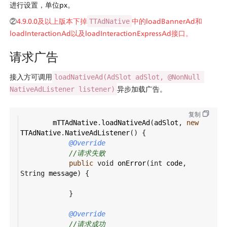
进行设置，单位px。
②
4.9.0.0及以上版本下掉
中的loadBannerAd和
TTAdNative
loadInteractionAd以及loadInteractionExpressAd接口。
请求广告
接入方可调用
loadNativeAd(AdSlot adSlot, @NonNull 
异步加载广告。
NativeAdListener listener)
复制
mTTAdNative
.
loadNativeAd
(
adSlot
, 
new
TTAdNative
.
NativeAdListener
() {
@Override
//请求失败
public
void
onError
(
int
code
, 
String
message
) {
            }
@Override
//请求成功