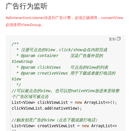
广告行为监听
AdInteractionListener涉及到广告计费，必须正确调用，convertView
必须使用ViewGroup。
复制
/**
* 注册可点击的View，click/show会在内部完成
* @param container     渲染广告最外层的
ViewGroup
* @param clickViews    可点击的View的列表
* @param creativeViews 用于下载或者拨打电话的
View
*/
//可以被点击的view, 也可以把nativeView放进来意味整
个广告区域可被点击
List
<
View
>
clickViewList
=
new
ArrayList
<>
();
clickViewList
.
add
(
nativeView
);
//触发创意广告的view（点击下载或拨打电话）
List
<
View
>
creativeViewList
=
new
ArrayList
<>