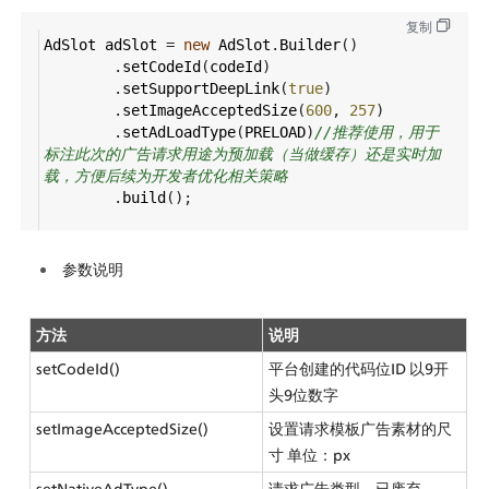
复制
AdSlot
adSlot
=
new
AdSlot
.
Builder
()
        .
setCodeId
(
codeId
)
        .
setSupportDeepLink
(
true
)
        .
setImageAcceptedSize
(
600
, 
257
)
        .
setAdLoadType
(
PRELOAD
)
//推荐使用，用于
标注此次的广告请求用途为预加载（当做缓存）还是实时加
载，方便后续为开发者优化相关策略
        .
build
();
参数说明
方法
说明
setCodeId()
平台创建的代码位ID 以9开
头9位数字
setImageAcceptedSize()
设置请求模板广告素材的尺
寸 单位：px
setNativeAdType()
请求广告类型，已废弃