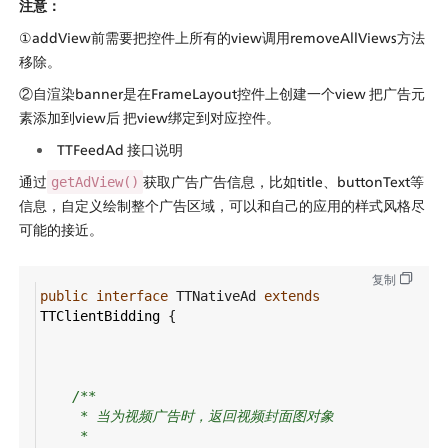
注意：
①addView前需要把控件上所有的view调用removeAllViews方法
移除。
②自渲染banner是在FrameLayout控件上创建一个view 把广告元
素添加到view后 把view绑定到对应控件。
TTFeedAd 接口说明
通过
获取广告广告信息，比如title、buttonText等
getAdView()
信息，自定义绘制整个广告区域，可以和自己的应用的样式风格尽
可能的接近。
复制
public
interface
TTNativeAd
extends
TTClientBidding
 {
/**
* 当为视频广告时，返回视频封面图对象
*