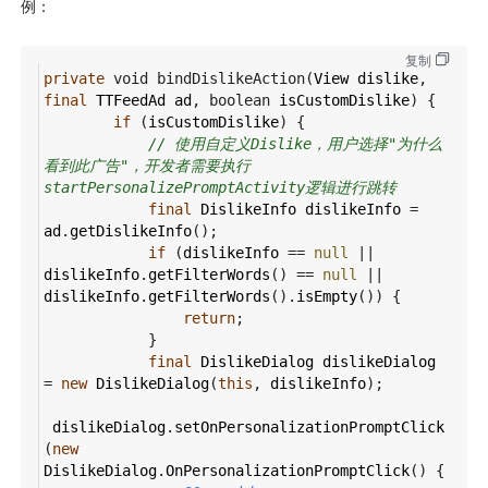
例：
复制
private
void
bindDislikeAction
(
View
dislike
, 
final
TTFeedAd
ad
, 
boolean
isCustomDislike
) {
if
 (
isCustomDislike
) {
// 使用自定义Dislike，用户选择"为什么
看到此广告"，开发者需要执行
startPersonalizePromptActivity逻辑进行跳转
final
DislikeInfo
dislikeInfo
=
ad
.
getDislikeInfo
();
if
 (
dislikeInfo
==
null
||
dislikeInfo
.
getFilterWords
() 
==
null
||
dislikeInfo
.
getFilterWords
().
isEmpty
()) {
return
;
            }
final
DislikeDialog
dislikeDialog
=
new
DislikeDialog
(
this
, 
dislikeInfo
);
dislikeDialog
.
setOnPersonalizationPromptClick
(
new
DislikeDialog
.
OnPersonalizationPromptClick
() {