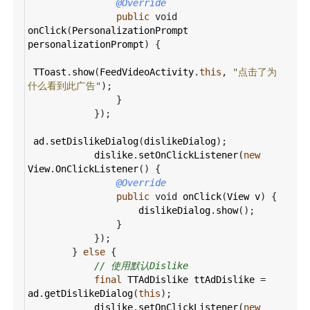
@Override
public
void
onClick
(
PersonalizationPrompt
personalizationPrompt
) {
TToast
.
show
(
FeedVideoActivity
.
this
, 
"点击了为
什么看到此广告"
);
                }
            });
ad
.
setDislikeDialog
(
dislikeDialog
);
dislike
.
setOnClickListener
(
new
View
.
OnClickListener
() {
@Override
public
void
onClick
(
View
v
) {
dislikeDialog
.
show
();
                }
            });
        } 
else
 {
// 使用默认Dislike
final
TTAdDislike
ttAdDislike
=
ad
.
getDislikeDialog
(
this
);
dislike
.
setOnClickListener
(
new