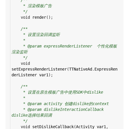
* 渲染模板广告
*/
void
render
();
/**
* 设置渲染回调监听
*
* @param expressRenderListener  个性化模板
渲染监听
*/
void
setExpressRenderListener
(
TTNativeAd
.
ExpressRen
derListener
var1
);
/**
* 设置在原生模板广告中使用SDK中dislike
*
* @param activity 创建dislike的context
* @param dislikeInteractionCallback 
dislike选择结果回调
*/
void
setDislikeCallback
(
Activity
var1
, 