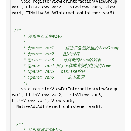
void
registerViewForInteraction
(
ViewGroup
var1
, 
List
<
View
>
var2
, 
List
<
View
>
var3
, 
View
var4
, 
TTNativeAd
.
AdInteractionListener
var5
);
/**
* 注册可点击的View
*
* @param var1     渲染广告最外层的ViewGroup
* @param var2    图片列表
* @param var3    可点击的View的列表
* @param var4 用于下载或者拨打电话的View
* @param var5   dislike按钮
* @param var6      点击回调
*/
void
registerViewForInteraction
(
ViewGroup
var1
, 
List
<
View
>
var2
, 
List
<
View
>
var3
, 
List
<
View
>
var4
, 
View
var5
, 
TTNativeAd
.
AdInteractionListener
var6
);
/**
* 注册可点击的View