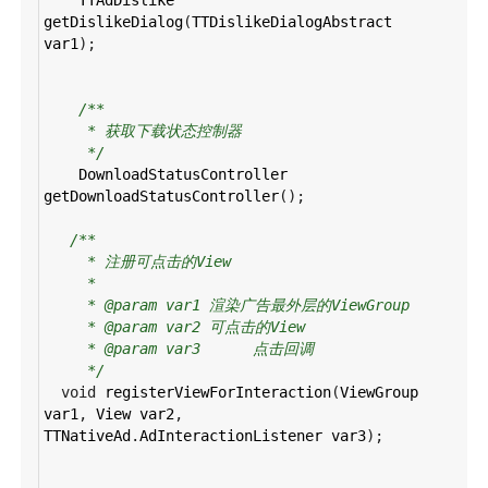
getDislikeDialog
(
TTDislikeDialogAbstract
var1
);
/**
* 获取下载状态控制器
*/
DownloadStatusController
getDownloadStatusController
();
/**
* 注册可点击的View
*
* @param var1 渲染广告最外层的ViewGroup
* @param var2 可点击的View
* @param var3      点击回调
*/
void
registerViewForInteraction
(
ViewGroup
var1
, 
View
var2
, 
TTNativeAd
.
AdInteractionListener
var3
);