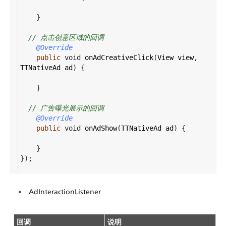
    }
// 点击创意区域的回调
@Override
public
void
onAdCreativeClick
(
View
view
, 
TTNativeAd
ad
) {
    }
// 广告曝光展示的回调
@Override
public
void
onAdShow
(
TTNativeAd
ad
) {
    }
});
AdInteractionListener
回调
说明