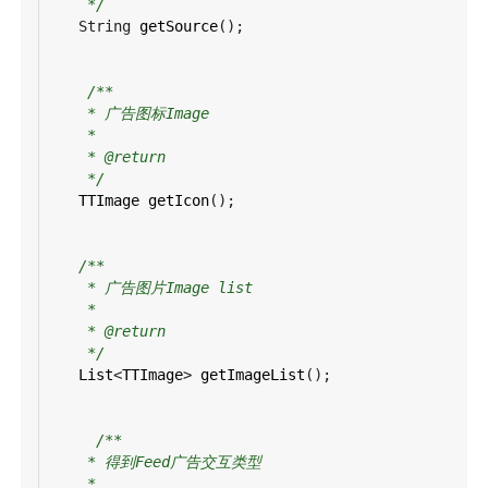
*/
String
getSource
();
/**
* 广告图标Image
*
* @return
*/
TTImage
getIcon
();
/**
* 广告图片Image list
*
* @return
*/
List
<
TTImage
>
getImageList
();
/**
* 得到Feed广告交互类型
*