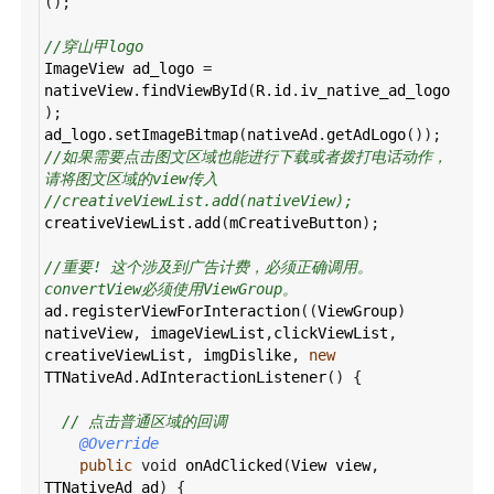
();
//穿山甲logo
ImageView
ad_logo
=
nativeView
.
findViewById
(
R
.
id
.
iv_native_ad_logo
);
ad_logo
.
setImageBitmap
(
nativeAd
.
getAdLogo
());
//如果需要点击图文区域也能进行下载或者拨打电话动作，
请将图文区域的view传入
//creativeViewList.add(nativeView);
creativeViewList
.
add
(
mCreativeButton
);
//重要! 这个涉及到广告计费，必须正确调用。
convertView必须使用ViewGroup。
ad
.
registerViewForInteraction
((
ViewGroup
) 
nativeView
, 
imageViewList
,
clickViewList
, 
creativeViewList
, 
imgDislike
, 
new
TTNativeAd
.
AdInteractionListener
() {
// 点击普通区域的回调
@Override
public
void
onAdClicked
(
View
view
, 
TTNativeAd
ad
) {