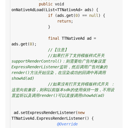
public
void
onNativeAdLoad
(
List
<
TTNativeAd
>
ads
) {
if
 (
ads
.
get
(
0
) 
==
null
) {
return
;
                }
final
TTNativeAd
ad
=
ads
.
get
(
0
);
//【注意】
//如果打开了支持模板样式开关 
supportRenderControl()：则需要给广告对象设置
ExpressRenderListener监听，然后调用广告对象的
render()方法开始渲染，在渲染成功的回调中再调用
showAd(ad)
//如果没有打开支持模板样式开关 ：
这里向前兼容，则和以前版本sdk的使用保持一致，不用设
置监听以及调用render()可以直接调用showAd(ad)
ad
.
setExpressRenderListener
(
new
TTNativeAd
.
ExpressRenderListener
() {
@Override