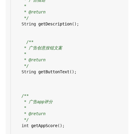
*
* @return
*/
String
getDescription
();
/**
* 广告创意按钮文案
*
* @return
*/
String
getButtonText
();
/**
* 广告app评分
*
* @return
*/
int
getAppScore
();