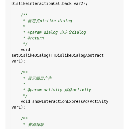
DislikeInteractionCallback
var2
);
/**
* 自定义dislike dialog
*
* @param dialog 自定义dialog
* @return
*/
void
setDislikeDialog
(
TTDislikeDialogAbstract
var1
);
/**
* 展示插屏广告
*
* @param activity 媒体activity
*/
void
showInteractionExpressAd
(
Activity
var1
);
/**
* 资源释放