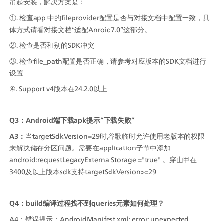
吊起安装，解决方案是：
①. 检查app 中的fileprovider配置是否与对接文档中配置一致，具
体方式请看对接文档“适配Anroid7.0”这部分。
②. 检查是否和别的SDK冲突
③. 检查file_path配置是否正确，请参考对应版本的SDK文档进行
设置
④. Support v4版本在24.2.0以上
Q3：Android端下载apk提示“下载失败”
A3：
当targetSdkVersion=29时,谷歌临时允许使用老版本的权限
来解决储存分区问题。需要在application子节中添加
android:requestLegacyExternalStorage ="true" 。穿山甲在
3400及以上版本sdk支持targetSdkVersion>=29
Q4：build编译过程找不到queries元素如何处理？
A4：错误提示：AndroidManifest.xml: error: unexpected 