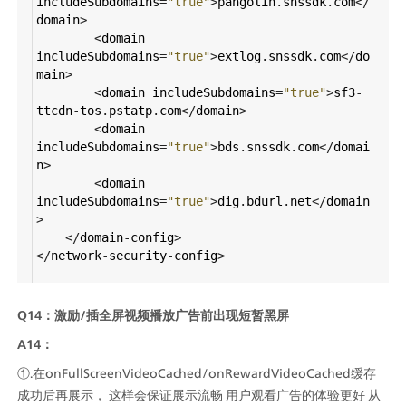
includeSubdomains
=
"true"
>
pangolin
.
snssdk
.
com
</
domain
>
<
domain
includeSubdomains
=
"true"
>
extlog
.
snssdk
.
com
</
do
main
>
<
domain
includeSubdomains
=
"true"
>
sf3
-
ttcdn
-
tos
.
pstatp
.
com
</
domain
>
<
domain
includeSubdomains
=
"true"
>
bds
.
snssdk
.
com
</
domai
n
>
<
domain
includeSubdomains
=
"true"
>
dig
.
bdurl
.
net
</
domain
>
</
domain
-
config
>
</
network
-
security
-
config
>
Q14：激励/插全屏视频播放广告前出现短暂黑屏
A14：
①.在onFullScreenVideoCached/onRewardVideoCached缓存
成功后再展示， 这样会保证展示流畅 用户观看广告的体验更好 从