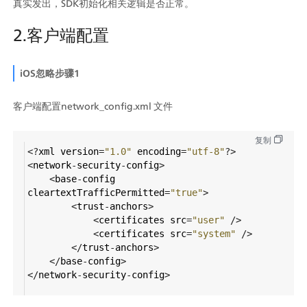
真实发出，SDK初始化相关逻辑是否正常。
2.客户端配置
iOS忽略步骤1
客户端配置network_config.xml 文件
复制
<?
xml
version
=
"1.0"
encoding
=
"utf-8"
?>
<
network
-
security
-
config
>
<
base
-
config
cleartextTrafficPermitted
=
"true"
>
<
trust
-
anchors
>
<
certificates
src
=
"user"
/>
<
certificates
src
=
"system"
/>
</
trust
-
anchors
>
</
base
-
config
>
</
network
-
security
-
config
>