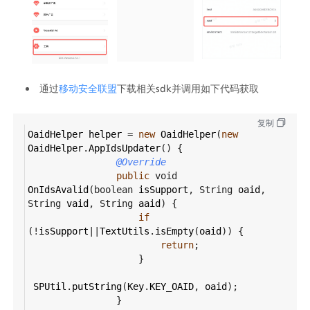
通过
移动安全联盟
下载相关sdk并调用如下代码获取
复制
OaidHelper
helper
=
new
OaidHelper
(
new
OaidHelper
.
AppIdsUpdater
() {
@Override
public
void
OnIdsAvalid
(
boolean
isSupport
, 
String
oaid
, 
String
vaid
, 
String
aaid
) {
if
(
!
isSupport
||
TextUtils
.
isEmpty
(
oaid
)) {
return
;
                    }
SPUtil
.
putString
(
Key
.
KEY_OAID
, 
oaid
);
                }