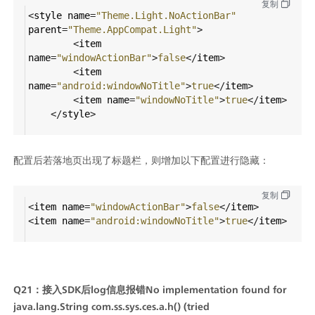
复制
<
style
name
=
"Theme.Light.NoActionBar"
parent
=
"Theme.AppCompat.Light"
>
<
item
name
=
"windowActionBar"
>
false
</
item
>
<
item
name
=
"android:windowNoTitle"
>
true
</
item
>
<
item
name
=
"windowNoTitle"
>
true
</
item
>
</
style
>
配置后若落地页出现了标题栏，则增加以下配置进行隐藏：
复制
<
item
name
=
"windowActionBar"
>
false
</
item
>
<
item
name
=
"android:windowNoTitle"
>
true
</
item
>
Q21：接入SDK后log信息报错No implementation found for 
java.lang.String com.ss.sys.ces.a.h() (tried 