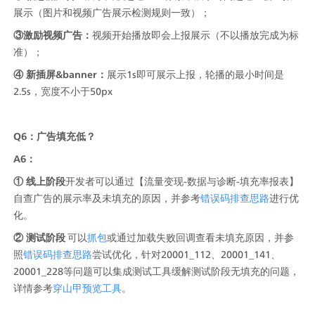
展示（图片和视频广告展示检测规则一致）；
③激励视频广告：
视频开始播放即会上报展示（不以播放完成为标
准）；
④ 新插屏&banner：
展示1s即可展示上报，轮播的最小时间是
2.5s，宽度不小于50px
Q6：广告填充低？
A6：
① 线上阶段
开发者可以通过【流量变现-数据与诊断-填充率报表】
自查广告的展示率及未填充的原因，并参考
错误码排查思路
进行优
化。
② 测试阶段
 可以
抓包
或通过加载失败回调查看未填充原因，并参
照
错误码排查思路
尝试优化，针对20001_112、20001_141、
20001_228等问题可以集成测试工具缓解测试阶段无填充的问题，
详情参考
穿山甲预览工具
。