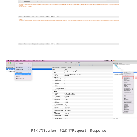
P1:保存Session    P2:保存Request、Response