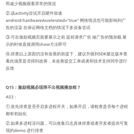
而减少视频观看异常的情况
②.该activity尝试开启硬件加速
android:hardwareAccelerated="true" 网络情况也可能影响到广
告的渲染 在保证网络文档的情况下多设备尝试
③.可在激励视频页面要展示之前 提前请求广告 做广告的预加载 展
示的时候直接调用show方法即可
④.排查以上原因仍没有改善的前提下，建议升级到SDK最近版本查
看此场景是否得到改善，未改善提交工单或者和技术支持同学进行
反馈
Q15：激励视频必现弹不出视频播放框？
A53：
①.首先排查是否开启多进程开关，如果开启，请检查是否每个进程
都有初始化
②.如果多进程没问题，可以收集日志具体排查或者开发者提供可复
现的demo 进行排查