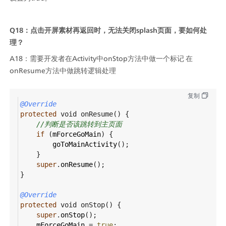
Q18：点击开屏素材再返回时，无法关闭splash页面，要如何处
理？
A18：需要开发者在Activity中onStop方法中做一个标记 在
onResume方法中做跳转逻辑处理
复制
@Override
protected
void
onResume
() {
//判断是否该跳转到主页面
if
 (
mForceGoMain
) {
goToMainActivity
();
    }
super
.
onResume
();
}
@Override
protected
void
onStop
() {
super
.
onStop
();
mForceGoMain
=
true
;