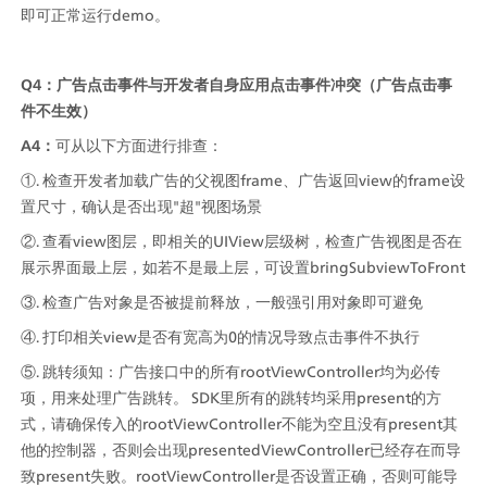
即可正常运行demo。
Q4：广告点击事件与开发者自身应用点击事件冲突（广告点击事
件不生效）
A4：
可从以下方面进行排查：
①. 检查开发者加载广告的父视图frame、广告返回view的frame设
置尺寸，确认是否出现"超"视图场景
②. 查看view图层，即相关的UIView层级树，检查广告视图是否在
展示界面最上层，如若不是最上层，可设置bringSubviewToFront
③. 检查广告对象是否被提前释放，一般强引用对象即可避免
④. 打印相关view是否有宽高为0的情况导致点击事件不执行
⑤. 跳转须知：广告接口中的所有rootViewController均为必传
项，用来处理广告跳转。 SDK里所有的跳转均采用present的方
式，请确保传入的rootViewController不能为空且没有present其
他的控制器，否则会出现presentedViewController已经存在而导
致present失败。rootViewController是否设置正确，否则可能导