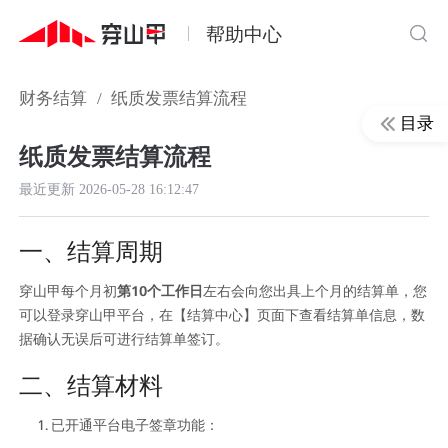
帮助中心
财务结算
/
纸质发票结算流程
目录
纸质发票结算流程
最近更新
2026-05-28 16:12:47
一、结算周期
穿山甲每个月初
第10个工作日
左右会向您出具上个月的结算单，您
可以登录穿山甲平台，在【结算中心】页面下查看结算单信息，数
据确认无误后可进行结算单签订。
二、结算材料
已开通平台电子签章功能：