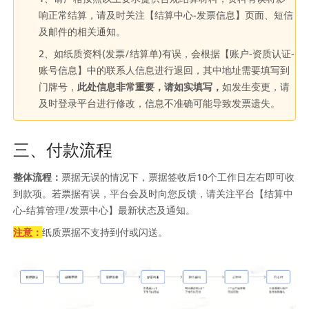
响正常结算，请及时关注【结算中心-发票信息】页面、短信
及邮件的相关通知。
2、如纸质资料(发票/结算单)有误，会根据【账户-资质认证-
账号信息】中的联系人信息进行退回，其中地址需要填写到
门牌号，
此处信息非常重要，请如实填写，
如发生变更，请
及时登录平台进行修改，信息不准确可能导致发票遗失。
三、付款流程
整体流程：
票据无误的情况下，票据签收后10个工作日左右即可收
到款项。若票据有误，平台会及时向您反馈，请关注平台【结算中
心-结算管理/发票中心】最新状态及通知。
注意：
纸质票据不支持到付或闪送。