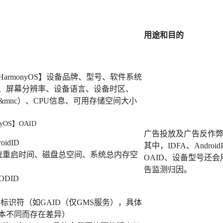
用途和目的
OS+HarmonyOS】设备品牌、型号、软件系统
、屏幕分辨率、设备语言、设备时区、
cc&mnc）、CPU信息、可用存储空间大小
nyOS】OAID
广告投放及广告反作
oidID
其中，IDFA、Android
系统重启时间、磁盘总空间、系统总内存空
OAID、设备型号还会
告监测归因。
ODID
】设备标识符（如GAID（仅GMS服务），具体
本不同而存在差异）