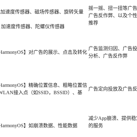
摇一摇、扭一扭等广
】线性加速度传感器、磁场传感器、旋转矢量
广告反作弊、以及个
推荐
iOS】加速度传感器、陀螺仪传感器
广告监测归因、广告
OS+HarmonyOS】对广告的展示、点击及转化
分析、广告反作弊
OS+HarmonyOS】精确位置信息、粗略位置信
广告定向投放及广告
WLAN接入点（如SSID，BSSID）、基
减少App崩溃、提供
OS+HarmonyOS】如崩溃数据、性能数据
的服务