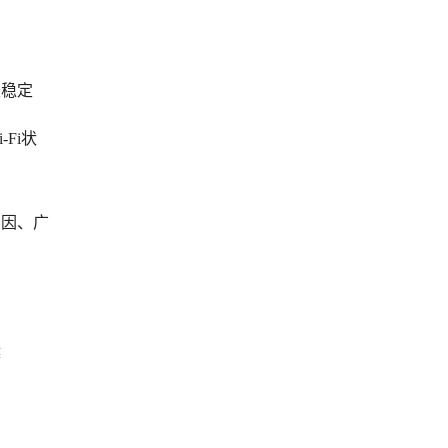
及稳定
Fi状
。
归因、广
弊