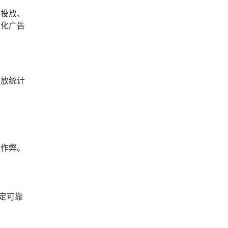
告投放、
性化广告
投放统计
反作弊。
稳定可靠