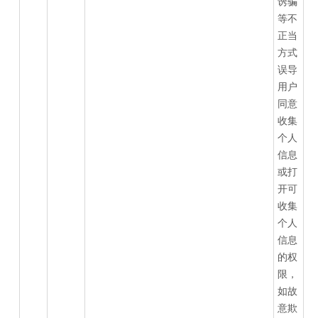
诱骗
等不
正当
方式
误导
用户
同意
收集
个人
信息
或打
开可
收集
个人
信息
的权
限，
如故
意欺