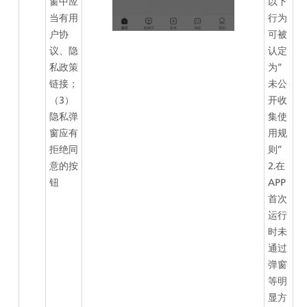
窗中应
以下
当有用
行为
户协
可被
议、隐
认定
私政策
为“
链接；
未公
（3）
开收
隐私弹
集使
窗应有
用规
拒绝同
则”
意的按
2.在
钮
APP
首次
运行
时未
通过
弹窗
等明
显方