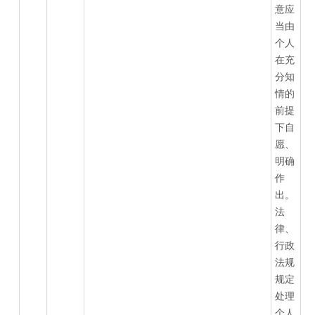
意应
当由
个人
在充
分知
情的
前提
下自
愿、
明确
作
出。
法
律、
行政
法规
规定
处理
个人