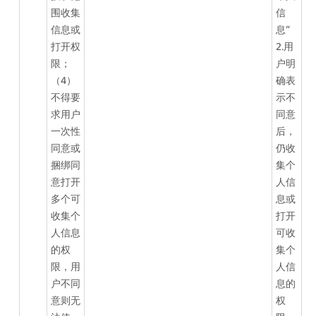
围收集
信
信息或
息”
打开权
2.用
限；
户明
（4）
确表
不得要
示不
求用户
同意
一次性
后，
同意或
仍收
捆绑同
集个
意打开
人信
多个可
息或
收集个
打开
人信息
可收
的权
集个
限，用
人信
户不同
息的
意则无
权