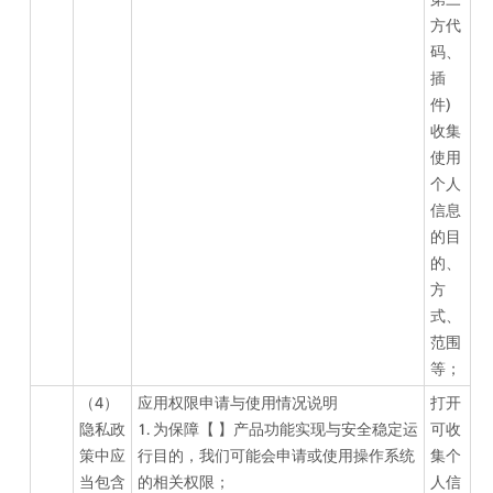
方代
码、
插
件)
收集
使用
个人
信息
的目
的、
方
式、
范围
等；
（4）
应用权限申请与使用情况说明
打开
隐私政
1. 为保障【 】产品功能实现与安全稳定运
可收
策中应
行目的，我们可能会申请或使用操作系统
集个
当包含
的相关权限；
人信