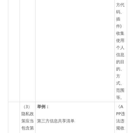
方代
码、
插
件)
收集
使用
个人
信息
的目
的、
方
式、
范围
等。
（3）
举例：
《A
隐私政
PP违
策应当
第三方信息共享清单 
法违
包含第
规收