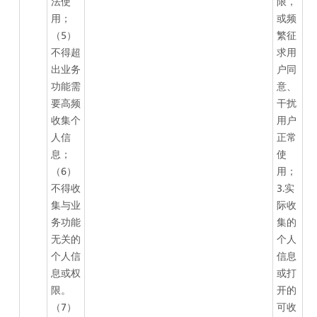
法使
限，
用；
或频
（5）
繁征
不得超
求用
出业务
户同
功能需
意、
要高频
干扰
收集个
用户
人信
正常
息；
使
（6）
用；
不得收
3.实
集与业
际收
务功能
集的
无关的
个人
个人信
信息
息或权
或打
限。
开的
（7）
可收