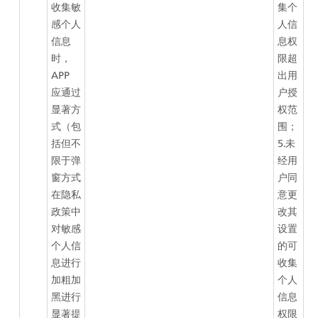
收集敏
集个
感个人
人信
信息
息权
时，
限超
APP 
出用
应通过
户授
显著方
权范
式（包
围；
括但不
5.未
限于弹
经用
窗方式
户同
在隐私
意更
政策中
改其
对敏感
设置
个人信
的可
息进行
收集
加粗加
个人
黑进行
信息
显著提
权限