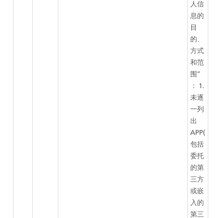
人信
息的
目
的、
方式
和范
围”
： 1.
未逐
一列
出
APP(
包括
委托
的第
三方
或嵌
入的
第三