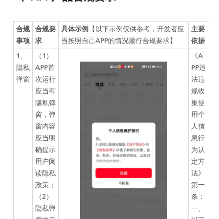
合规
合规要
具体示例
【以下示例仅供参考，开发者应
主要
事项
求
当按照自己APP的情况履行合规要求】
依据
1、
（1）
《A
隐私
APP首
PP违
弹窗
次运行
法违
应当有
规收
隐私弹
集使
窗，弹
用个
窗内容
人信
应当明
息行
确提示
为认
用户阅
定方
读隐私
法》
政策；
第一
（2）
条：
隐私弹
一、