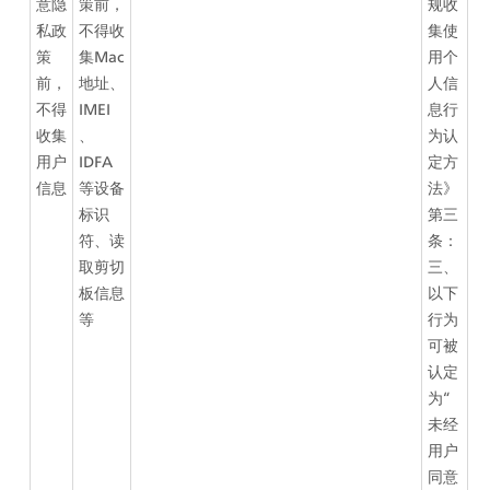
意隐
策前，
规收
私政
不得收
集使
策
集Mac
用个
前，
地址、
人信
不得
IMEI
息行
收集
、
为认
用户
IDFA
定方
信息
等设备
法》
标识
第三
符、读
条：
取剪切
三、
板信息
以下
等
行为
可被
认定
为“
未经
用户
同意