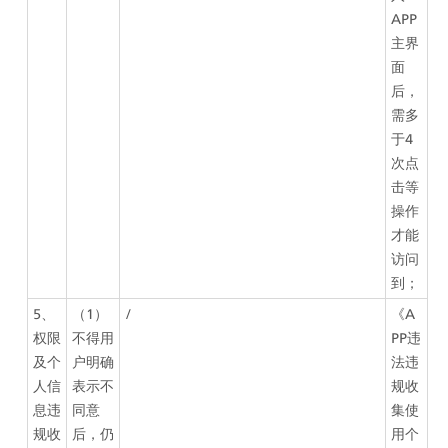
APP
主界
面
后，
需多
于4
次点
击等
操作
才能
访问
到；
5、
（1）
/
《A
权限
不得用
PP违
及个
户明确
法违
人信
表示不
规收
息违
同意
集使
规收
后，仍
用个