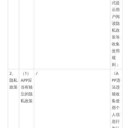
式提
示用
户阅
读隐
私政
策等
收集
使用
规
则；
2、
（1）
/
《A
隐私
APP应
PP违
政策
当有独
法违
立的隐
规收
私政策
集使
用个
人信
息行