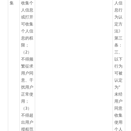
集
收集个
人信
人信息
息行
或打开
为认
可收集
定方
个人信
法》
息的权
第三
限；
条：
（2）
三、
不得频
以下
繁征求
行为
用户同
可被
意、干
认定
扰用户
为“
正常使
未经
用；
用户
（3）
同意
不得超
收集
出用户
使用
授权范
个人