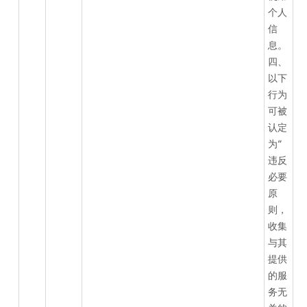
个人
信
息。
四、
以下
行为
可被
认定
为“
违反
必要
原
则，
收集
与其
提供
的服
务无