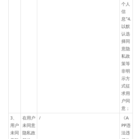
个人
信
息”4.
以默
认选
择同
意隐
私政
策等
非明
示方
式征
求用
户同
意；
3、
在用户
/
《A
用户
未同意
PP违
未同
隐私政
法违