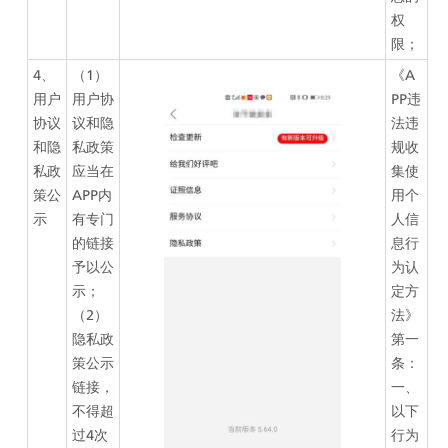
权
限；
4、
（1）
《A
用户
用户协
PP违
协议
议和隐
法违
和隐
私政策
规收
私政
应当在
集使
策公
APP内
用个
示
有专门
人信
的链接
息行
予以公
为认
示；
定方
（2）
法》
隐私政
第一
策公示
条：
链接，
一、
不得超
以下
过4次
行为