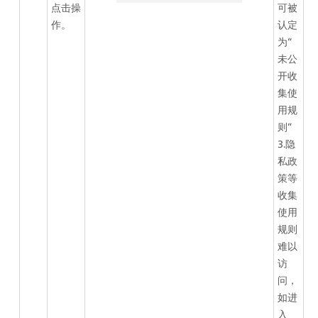
点击操
可被
作。
认定
为“
未公
开收
集使
用规
则”
3.隐
私政
策等
收集
使用
规则
难以
访
问，
如进
入