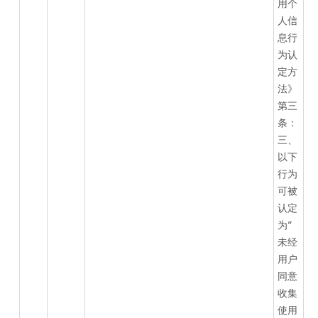
用个
人信
息行
为认
定方
法》
第三
条：
三、
以下
行为
可被
认定
为“
未经
用户
同意
收集
使用