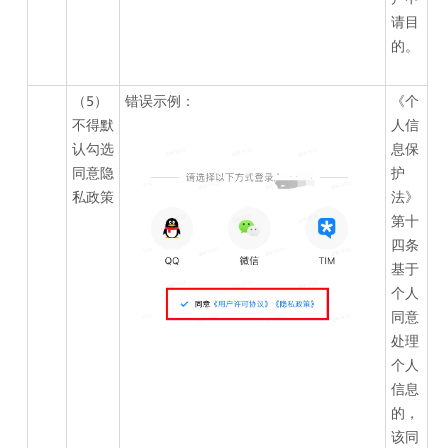
请目
的。
（5）
错误示例：
《个
不得默
人信
认勾选
息保
同意隐
护
私政策
法》 
第十
四条 
基于
个人
同意
处理
个人
信息
的，
该同