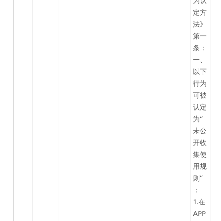
为认
定方
法》
第一
条：
一、
以下
行为
可被
认定
为“
未公
开收
集使
用规
则”
：
1.在
APP