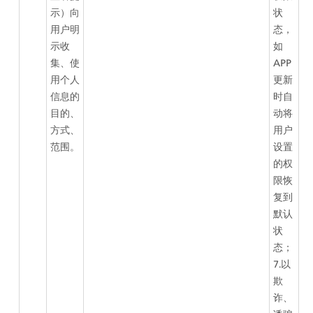
示）向
状
用户明
态，
示收
如
集、使
APP
用个人
更新
信息的
时自
目的、
动将
方式、
用户
范围。
设置
的权
限恢
复到
默认
状
态；
7.以
欺
诈、