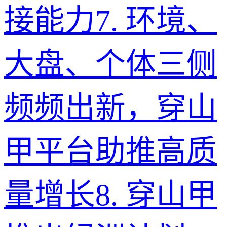
接能力
7
.
环境、
大盘、个体三侧
频频出新，穿山
甲平台助推高质
量增长
8
.
穿山甲