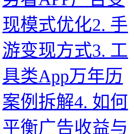
现模式优化
2
.
手
游变现方式
3
.
工
具类App万年历
案例拆解
4
.
如何
平衡广告收益与