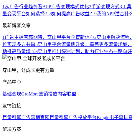
1
从广告行业趋势看APP广告变现模式优化
2
手游变现方式
3
工具
量变现平台如何选择？
8
如何提高广告收益？
9
我的APP适合什
最新博客文章
1
广告主拥有高期待，穿山甲平台孕育新信心
2
穿山甲解决流程
位实现多方共赢
5
穿山甲平台流量侧升级，覆盖更多流量场域，
助推高质量增长
8
穿山甲推出绿洲计划，助力行业生态一路向好
穿山甲，让成长更有力量
产品中心
基础变现
GroMore
营销投放
内容联盟
友情链接
巨量引擎广告营销官网
巨量引擎广告投放平台
Pangle
电子牵
抖
解决方案