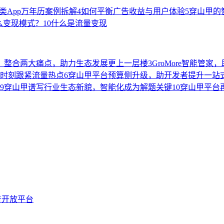
类App万年历案例拆解
4
如何平衡广告收益与用户体验
5
穿山甲的
么变现模式？
10
什么是流量变现
、整合两大痛点，助力生态发展更上一层楼
3
GroMore智能管
时刻跟紧流量热点
6
穿山甲平台预算侧升级，助开发者提升一站
9
穿山甲谱写行业生态新貌，智能化成为解题关键
10
穿山甲平台
音开放平台