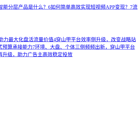
智能分层产品是什么？
6
如何简单高效实现短视频APP变现？
7
流
家，助力最大化盘活流量价值
4
穿山甲平台效率侧升级，改变战略站
式预算承接能力
7
环境、大盘、个体三侧频频出新，穿山甲平台
再升级，助力广告主高效稳定投放