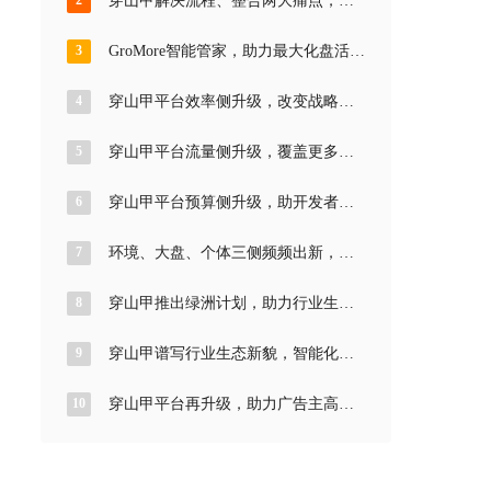
2
穿山甲解决流程、整合两大痛点，助
力生态发展更上一层楼
3
GroMore智能管家，助力最大化盘活流
量价值
4
穿山甲平台效率侧升级，改变战略站
位实现多方共赢
5
穿山甲平台流量侧升级，覆盖更多流
量场域，时刻跟紧流量热点
6
穿山甲平台预算侧升级，助开发者提
升一站式预算承接能力
7
环境、大盘、个体三侧频频出新，穿
山甲平台助推高质量增长
8
穿山甲推出绿洲计划，助力行业生态
一路向好
9
穿山甲谱写行业生态新貌，智能化成
为解题关键
10
穿山甲平台再升级，助力广告主高效
稳定投放