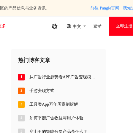
区的产品信息与业务资讯。
前往 Pangle官网
我知
更多
登录
立即注册
中文
热门博客文章
1
从广告行业趋势看APP广告变现模式
优化
2
手游变现方式
3
工具类App万年历案例拆解
4
如何平衡广告收益与用户体验
5
穿山甲的智能分层产品是什么？