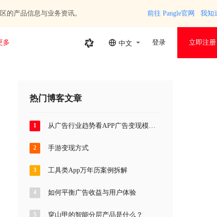
区的产品信息与业务资讯。
前往 Pangle官网
我知
更多
登录
立即注册
中文
热门博客文章
1
从广告行业趋势看APP广告变现模式
优化
2
手游变现方式
3
工具类App万年历案例拆解
4
如何平衡广告收益与用户体验
5
穿山甲的智能分层产品是什么？