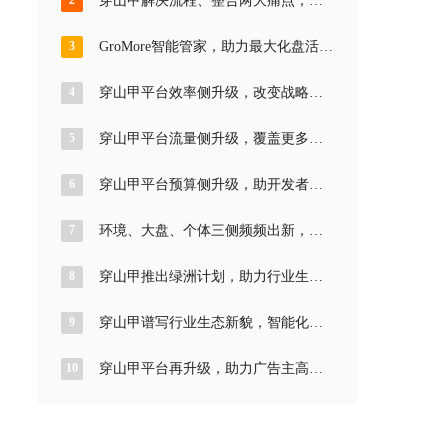
2
穿山甲解决流程、整合两大痛点，助
力生态发展更上一层楼
3
GroMore智能管家，助力最大化盘活流
量价值
4
穿山甲平台效率侧升级，改变战略站
位实现多方共赢
5
穿山甲平台流量侧升级，覆盖更多流
量场域，时刻跟紧流量热点
6
穿山甲平台预算侧升级，助开发者提
升一站式预算承接能力
7
环境、大盘、个体三侧频频出新，穿
山甲平台助推高质量增长
8
穿山甲推出绿洲计划，助力行业生态
一路向好
9
穿山甲谱写行业生态新貌，智能化成
为解题关键
10
穿山甲平台再升级，助力广告主高效
稳定投放