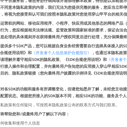
山甲平台服务前，请您务必仔细阅读并透彻理解本政策，特别是以加粗提
您不同意本隐私政策的内容，我们无法为您提供完整的服务，您应当立即
时，将视为您接受和认可我们按照本隐私政策对您使用穿山甲平台的相关
运营权的网站、移动应用程序、小程序、快应用或其他形态的网络产品（
的行为，您应根据相关法律法规、监管政策和国家标准的要求，保证合法
信息处理的具体规则并在获得最终用户授权同意后进行处理，充分保障最
提供多个SDK产品，您可以根据自身业务经营需要自行选择具体接入的S
K合规使用说明》和
《开发者个人信息保护合规指引》
，也通过本隐私政策
读理解并遵守相应SDK的隐私政策、《SDK合规使用说明》和
《开发者个
行接入操作和合理配置，并向最终用户告知您的应用接入穿山甲相应SDK
目的、隐私政策链接（您向最终用户披露的示例详见《SDK合规使用说
对各SDK的功能和服务有所调整变化，但请您知悉并了解，未经您主动接
配置状态。根据您所接入的SDK版本不同，相应SDK的功能、服务及个
隐私政策有任何疑问，可按照本隐私政策公布的联系方式与我们联系。
将帮助您和/或最终用户了解以下内容：
如何收集和使用个人信息